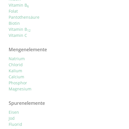
Vitamin B
6
Folat
Pantothensäure
Biotin
Vitamin B
12
Vitamin C
Mengenelemente
Natrium
Chlorid
Kalium
Calcium
Phosphor
Magnesium
Spurenelemente
Eisen
Jod
Fluorid