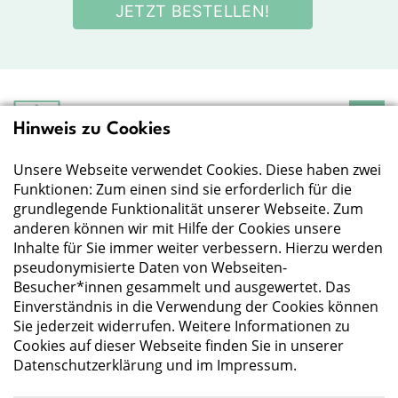
JETZT BESTELLEN!
Hinweis zu Cookies
Deutsche Gesellschaft
für Ernährung e.V.
Unsere Webseite verwendet Cookies. Diese haben zwei
Der Wissenschaft verpflichtet - Ihre Partnerin für
Essen und Trinken
Funktionen: Zum einen sind sie erforderlich für die
grundlegende Funktionalität unserer Webseite. Zum
anderen können wir mit Hilfe der Cookies unsere
Deutsche Gesellschaft für Ernährung e. V.
Inhalte für Sie immer weiter verbessern. Hierzu werden
pseudonymisierte Daten von Webseiten-
Godesberger Allee 136
Besucher*innen gesammelt und ausgewertet. Das
53175 Bonn
Einverständnis in die Verwendung der Cookies können
Tel:
+49 228 3776-600
Sie jederzeit widerrufen. Weitere Informationen zu
Fax:
+49 228 3776-800
Cookies auf dieser Webseite finden Sie in unserer
E-Mail:
webmaster@dge.de
Datenschutzerklärung
und im
Impressum
.