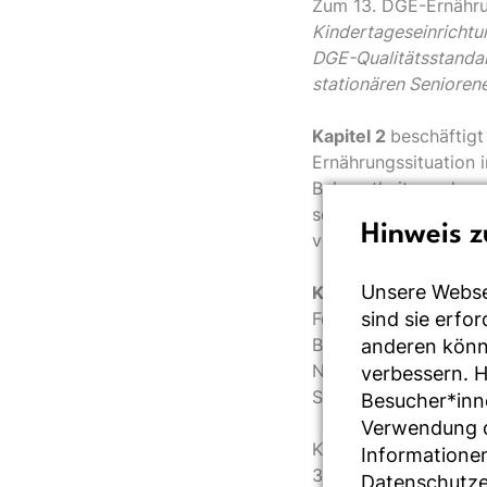
Zum 13. DGE-Ernährun
Kindertageseinrichtu
DGE-Qualitätsstanda
stationären Senioren
Kapitel 2
beschäftigt
Ernährungssituation i
Bekanntheitsgrad un
sollen dazu beitrage
Hinweis z
verbessern und die 
Unsere Webse
Kapitel 3
befasst sich
sind sie erfo
Forschungsprojekt wu
Bekanntheit, die Ver
anderen könne
Nutzen aufgezeigt we
verbessern. 
Senioreneinrichtunge
Besucher*inn
Verwendung de
Kapitel 2 wurde von
Informationen
3 vom Institut für Bi
Datenschutze