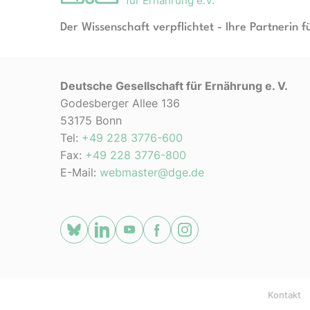
für Ernährung e.V.
Der Wissenschaft verpflichtet - Ihre Partnerin f
Deutsche Gesellschaft für Ernährung e. V.
Godesberger Allee 136
53175 Bonn
Tel:
+49 228 3776-600
Fax:
+49 228 3776-800
E-Mail:
webmaster@dge.de
[socialLinksTitle]
Bluesky
LinkedIn
Youtube
Facebook
Instagram
Kontakt