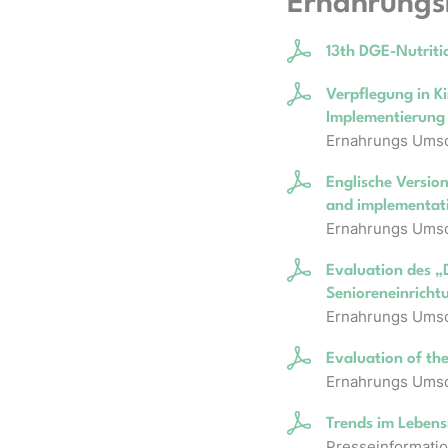
Ernährungs
13th DGE-Nutrit
Verpflegung in K
Implementierung
Ernahrungs Umsc
Englische Version
and implementati
Ernahrungs Umsc
Evaluation des „
Senioreneinricht
Ernahrungs Umsc
Evaluation of the
Ernahrungs Umsc
Trends im Lebens
Presseinformatio