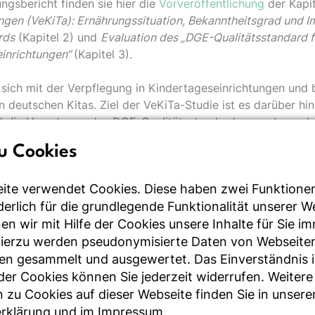
gsbericht finden sie hier die
Vorveröffentlichung
der Kapi
ngen (VeKiTa): Ernährungssituation, Bekanntheitsgrad und 
rds
(Kapitel 2) und
Evaluation des „DGE-Qualitätsstandard f
einrichtungen“
(Kapitel 3).
 sich mit der Verpflegung in Kindertageseinrichtungen und 
n deutschen Kitas. Ziel der VeKiTa-Studie ist es darüber hi
d die Umsetzung des DGE-Qualitätsstandards zu untersuche
n, Empfehlungen abzuleiten, welche die Verpflegungssituatio
u Cookies
Akzeptanz des
DGE-Qualitätsstandards
erhöhen können.
ite verwendet Cookies. Diese haben zwei Funktione
 mit der Verpflegung in stationären Senioreneinrichtungen.
rderlich für die grundlegende Funktionalität unserer 
rde dazu der gleichnamige DGE-Qualitätsstandard evaluiert
breitung und Akzeptanz des Qualitätsstandards zu ermitteln
n wir mit Hilfe der Cookies unsere Inhalte für Sie i
rden, der sich durch die Anwendung des DGE-Qualitätssta
Hierzu werden pseudonymisierte Daten von Webseite
n und die Bewohner ergibt.
en gesammelt und ausgewertet. Das Einverständnis i
r Cookies können Sie jederzeit widerrufen. Weitere
 der Hochschule für Angewandte Wissenschaften Hamburg d
 zu Cookies auf dieser Webseite finden Sie in unsere
omedizin des Alterns der Friedrich-Alexander Universität E
rklärung
und im
Impressum
.