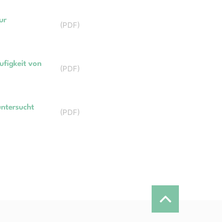
ur
(
PDF
)
ufigkeit von
(
PDF
)
untersucht
(
PDF
)