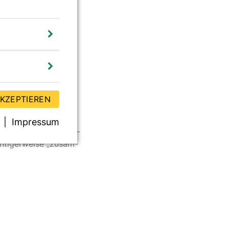
AKZEPTIEREN
r­pfle­gung in sta­tio­
­rekt­er­wei­se muss es
Impressum
­plans […]“ und im Ab­
h­ti­ger­wei­se „zu­sam­