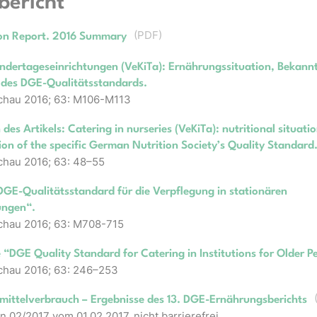
bericht
(
PDF
)
ion Report. 2016 Summary
indertageseinrichtungen (VeKiTa): Ernährungssituation, Bekann
 des DGE-Qualitätsstandards.
hau 2016; 63: M106-M113
 des Artikels: Catering in nurseries (VeKiTa): nutritional situat
on of the specific German Nutrition Society’s Quality Standard
hau 2016; 63: 48–55
DGE-Qualitätsstandard für die Verpflegung in stationären
ungen“.
hau 2016; 63: M708-715
 “DGE Quality Standard for Catering in Institutions for Older P
hau 2016; 63: 246–253
mittelverbrauch – Ergebnisse des 13. DGE-Ernährungsberichts
n 02/2017 vom 01.02.2017, nicht barrierefrei