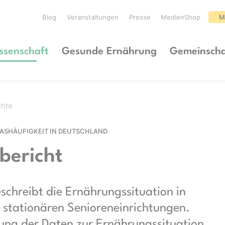
Blog
Veranstaltungen
Presse
MedienShop
M
ssenschaft
Gesunde Ernährung
Gemeinscha
chte
­TAS­HÄUF­IG­KEIT IN DEUTSCHLAND
bericht
eschreibt die Ernährungssituation in
 stationären Senioreneinrichtungen.
ibung der Daten zur Ernährungssituation