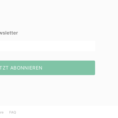
wsletter
TZT ABONNIEREN
äre
FAQ