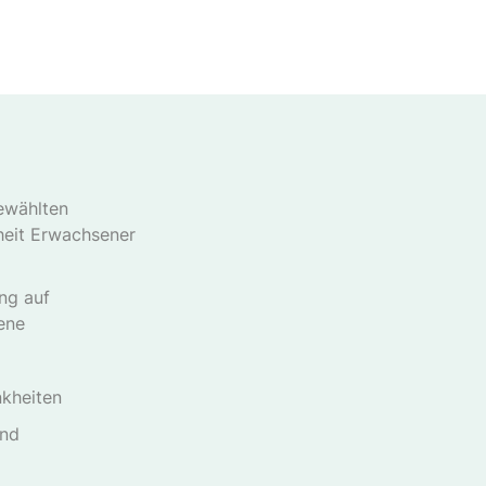
ewählten
heit Erwachsener
ng auf
ene
nkheiten
und