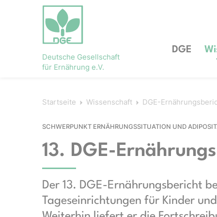
DGE
Wi
Deutsche Gesellschaft
für Ernährung e.V.
Startseite
Wissenschaft
DGE-Ernährungsberi
SCHWERPUNKT ER­NÄHR­UNGS­SI­TU­A­TION UND A­DI­PO­SI
13. DGE-Ernährungs
Der 13. DGE-Er­nähr­ungs­be­richt b
Tageseinrichtungen für Kinder und
Weiterhin liefert er die Fortschre