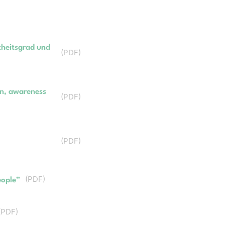
theitsgrad und
(
PDF
)
ion, awareness
(
PDF
)
.
(
PDF
)
(
PDF
)
eople”
(
PDF
)