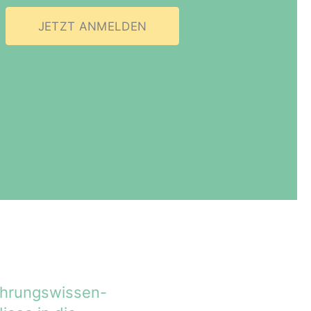
JETZT ANMELDEN
hr­ungs­wis­sen­