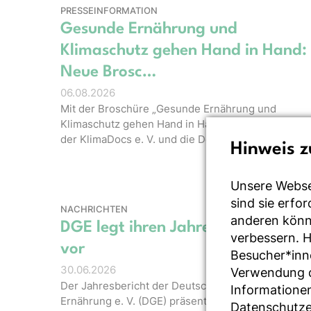
PRESSEINFORMATION
Gesunde Ernährung und
Klimaschutz gehen Hand in Hand:
Neue Brosc…
06.08.2026
Mit der Broschüre „Gesunde Ernährung und
Klimaschutz gehen Hand in Hand“ veröffentlichen
der KlimaDocs e. V. und die Deutsche Ge…
Hinweis z
Unsere Webse
sind sie erfo
NACHRICHTEN
anderen könne
DGE legt ihren Jahresbericht 202
verbessern. 
vor
Besucher*inn
30.06.2026
Verwendung de
Der Jahresbericht der Deutschen Gesellschaft für
Informationen
Ernährung e. V. (DGE) präsentiert aktuelle Zahlen
Datenschutze