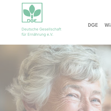
DGE
Wi
Deutsche Gesellschaft
für Ernährung e.V.
Bühnenslider überspringen
Startseite