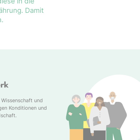
iese in die
ährung. Damit
.
erk
s Wissenschaft und
gen Konditionen und
dschaft.