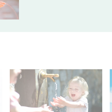
© MNStudio - stock.adobe.com