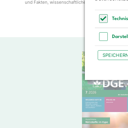
und Fakten, wissenschaftliche…
Techni
Technisch 
Darste
Darstellun
SPEICHER