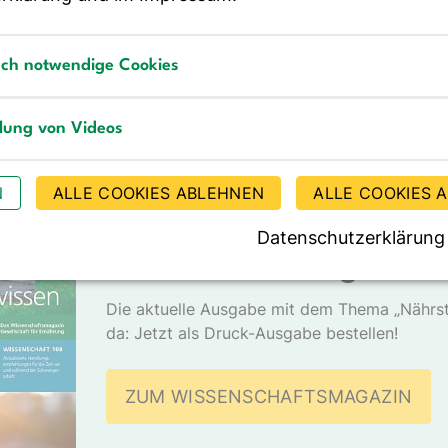
Methodenpapier „Investigations o…
m
b
sch notwendige Cookies
notwendige Cookies
llung von Videos
g von Videos
DGE - MEDIEN
N
ALLE COOKIES ABLEHNEN
ALLE COOKIES 
DGEwissen – Das
Datenschutzerklärung
Wissenschaftsmagazin d
Die aktuelle Ausgabe mit dem Thema „Nährst
da: Jetzt als Druck-Ausgabe bestellen!
ZUM WISSENSCHAFTSMAGAZIN