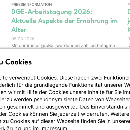
PRESSEINFORMATION
P
DGE-Arbeitstagung 2026:
Aktuelle Aspekte der Ernährung im
Alter
05.08.2026
0
Mit der immer größer werdenden Zahl an betagten
D
und hochbetagten Menschen in Deutschland stellt
J
sich die Frage, wie Gesundheit, …
a
u Cookies
ite verwendet Cookies. Diese haben zwei Funktione
rderlich für die grundlegende Funktionalität unserer 
PRESSEINFORMATION
B
n wir mit Hilfe der Cookies unsere Inhalte für Sie i
5
Methodenpapier zur Optimierung
Hierzu werden pseudonymisierte Daten von Webseite
von Ernährungsempfehlungen
en gesammelt und ausgewertet. Das Einverständnis i
30.06.2026
r Cookies können Sie jederzeit widerrufen. Weitere
Gesundheit und Umwelt gehen Hand in Hand. Das
 zu Cookies auf dieser Webseite finden Sie in unsere
2
im Food & Nutrition Research veröffentlichte neue
rklärung
und im
Impressum
.
W