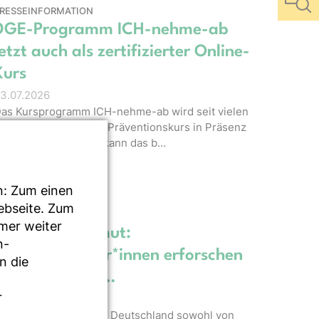
RESSEINFORMATION
DGE-Programm ICH-nehme-ab
jetzt auch als zertifizierter Online-
Kurs
3.07.2026
as Kursprogramm ICH-nehme-ab wird seit vielen
ahren erfolgreich als Präventionskurs in Präsenz
ngeboten. Ab sofort kann das b…
n: Zum einen
Webseite. Zum
LOG
mmer weiter
Ernährungsarmut:
n-
Wissenschaftler*innen erforschen
n die
soziale Aspekt…
r
5.06.2026
ie viele Menschen in Deutschland sowohl von