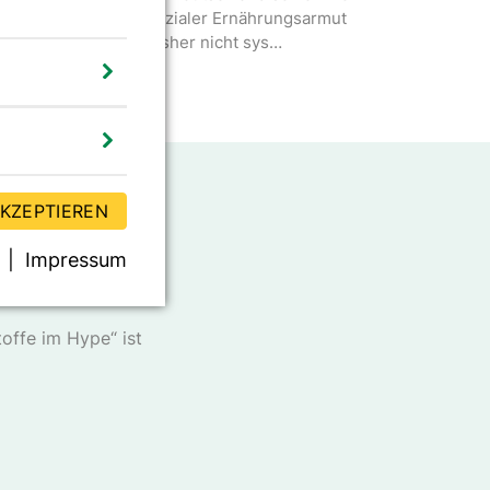
aterieller als auch sozialer Ernährungsarmut
etroffen sind, wird bisher nicht sys…
AKZEPTIEREN
Impressum
er DGE
offe im Hype“ ist