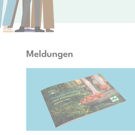
Meldungen
© KlimaDocs e.V.; TwentySeven via Getty Images