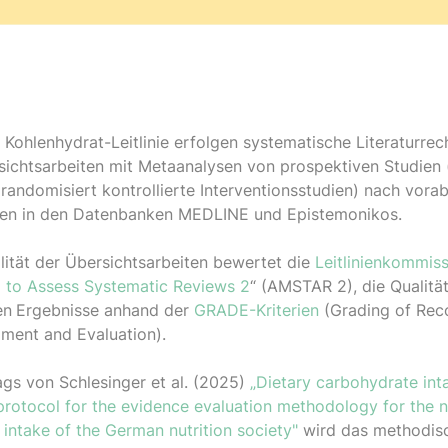
r Kohlenhydrat-Leitlinie erfolgen systematische Literaturre
ichtsarbeiten mit Metaanalysen von prospektiven Studien (
randomisiert kontrollierte Interventionsstudien) nach vorab
rien in den Datenbanken MEDLINE und Epistemonikos.
ität der Übersichtsarbeiten bewertet die
Leitlinienkommis
 to Assess Systematic Reviews 2
“ (AMSTAR 2), die Qualitä
en
Ergebnisse anhand der
GRADE-Kriterien
(Grading of Re
ment and Evaluation).
gs von Schlesinger et al. (2025)
„Dietary carbohydrate int
protocol for the evidence evaluation methodology for the 
intake of the German nutrition society"
wird das methodis