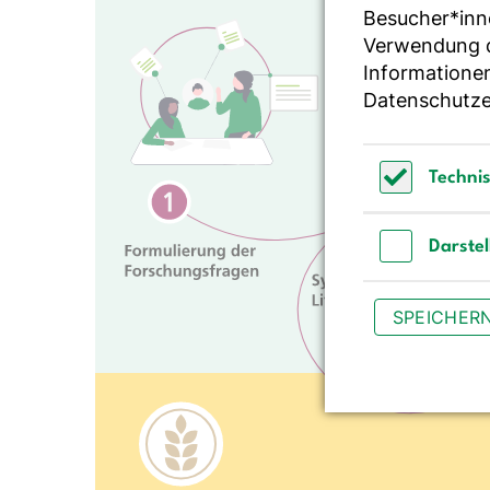
Besucher*inn
Verwendung de
Informationen
Datenschutze
Techni
Technisch 
Darste
Darstellun
SPEICHER