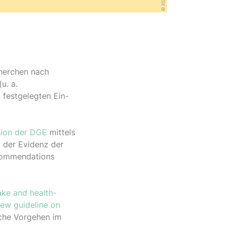
cherchen nach
u. a.
 festgelegten Ein-
sion der DGE
mittels
t der Evidenz der
commendations
ake and health-
new guideline on
che Vorgehen im