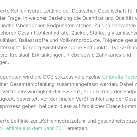
erte Kohlenhydrat-Leitlinie der Deutschen Gesellschaft für 
der Frage, in welcher Beziehung die Quantität und Qualität
sundheitsbezogenen Endpunkten stehen. Zu den relevanten
ehören Gesamtkohlenhydrate, Zucker, Stärke, glykämischer 
sulinlast, Ballaststoffe und Vollkornprodukte. Folgende ge
tersucht: körpergewichtsbezogene Endpunkte, Typ-2-Diabe
Herz-Kreislauf-Erkrankungen, Krebs sowie Zahnkaries und
gen.
dpunkten wird die DGE sukzessive einzelne
Umbrella Revi
 einer Gesamtempfehlung zusammengefasst werden. Dabei 
die Vertrauenswürdigkeit der Evidenz, Priorisierung der End
igkeit, bewertet. Vor der finalen Veröffentlichung der Ge
nsprozess geben, bei dem diese auf fachlicher Ebene komm
erte Leitlinie zur „Kohlenhydratzufuhr und gesundheitsbe
-Leitlinie aus dem Jahr 2011
ersetzen.