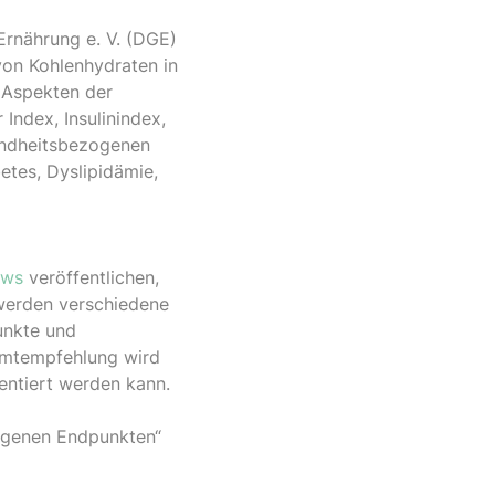
Ernährung e. V. (DGE)
 von Kohlenhydraten in
 Aspekten der
Index, Insulinindex,
sundheitsbezogenen
tes, Dyslipidämie,
ews
veröffentlichen,
werden verschiedene
punkte und
samtempfehlung wird
entiert werden kann.
zogenen Endpunkten“