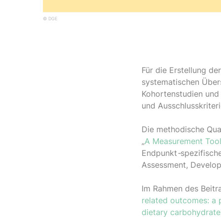
© DGE
Für die Erstellung de
systematischen Übers
Kohortenstudien und 
und Ausschlusskrite
Die methodische Qual
„
A Measurement Tool
Endpunkt
-
spezifisch
Assessment, Develop
Im Rahmen des Beitra
related outcomes: a 
dietary carbohydrate 