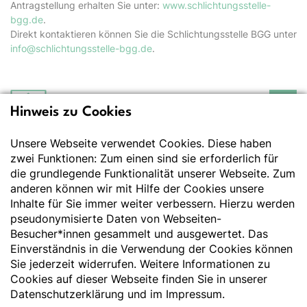
Antragstellung erhalten Sie unter:
www.schlichtungsstelle-
bgg.de
.
Direkt kontaktieren können Sie die Schlichtungsstelle BGG unter
info@schlichtungsstelle-bgg.de
.
Hinweis zu Cookies
Deutsche Gesellschaft
für Ernährung e.V.
Unsere Webseite verwendet Cookies. Diese haben
Der Wissenschaft verpflichtet - Ihre Partnerin für
Essen und Trinken
zwei Funktionen: Zum einen sind sie erforderlich für
die grundlegende Funktionalität unserer Webseite. Zum
anderen können wir mit Hilfe der Cookies unsere
Deutsche Gesellschaft für Ernährung e. V.
Inhalte für Sie immer weiter verbessern. Hierzu werden
pseudonymisierte Daten von Webseiten-
Godesberger Allee 136
Besucher*innen gesammelt und ausgewertet. Das
53175 Bonn
Einverständnis in die Verwendung der Cookies können
Tel:
+49 228 3776-600
Sie jederzeit widerrufen. Weitere Informationen zu
Fax:
+49 228 3776-800
Cookies auf dieser Webseite finden Sie in unserer
E-Mail:
webmaster@dge.de
Datenschutzerklärung
und im
Impressum
.