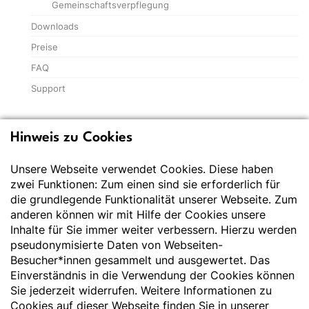
Gemeinschaftsverpflegung
Downloads
Preise
FAQ
Support
Hinweis zu Cookies
Deutsche Gesellschaft
für Ernährung e.V.
Unsere Webseite verwendet Cookies. Diese haben
zwei Funktionen: Zum einen sind sie erforderlich für
Der Wissenschaft verpflichtet - Ihre Partnerin für
die grundlegende Funktionalität unserer Webseite. Zum
Essen und Trinken
anderen können wir mit Hilfe der Cookies unsere
Inhalte für Sie immer weiter verbessern. Hierzu werden
pseudonymisierte Daten von Webseiten-
Deutsche Gesellschaft für Ernährung e. V.
Besucher*innen gesammelt und ausgewertet. Das
Godesberger Allee 136
Einverständnis in die Verwendung der Cookies können
53175 Bonn
Sie jederzeit widerrufen. Weitere Informationen zu
Tel:
+49 228 3776-600
Cookies auf dieser Webseite finden Sie in unserer