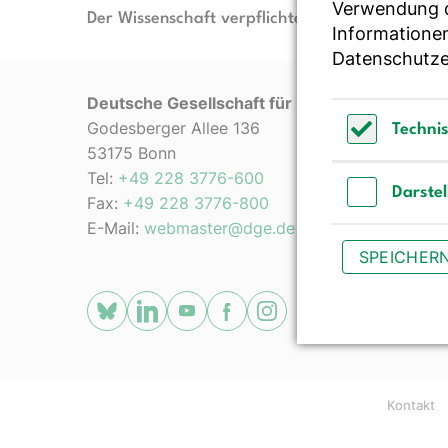
Verwendung de
Der Wissenschaft verpflichtet - Ihre Partnerin f
Informationen
Datenschutze
Deutsche Gesellschaft für Ernährung e. V.
Godesberger Allee 136
Techni
53175 Bonn
Technisch 
Tel:
+49 228 3776-600
Darste
Fax:
+49 228 3776-800
Darstellun
E-Mail:
webmaster@dge.de
SPEICHER
[socialLinksTitle]
Bluesky
LinkedIn
Youtube
Facebook
Instagram
Kontakt