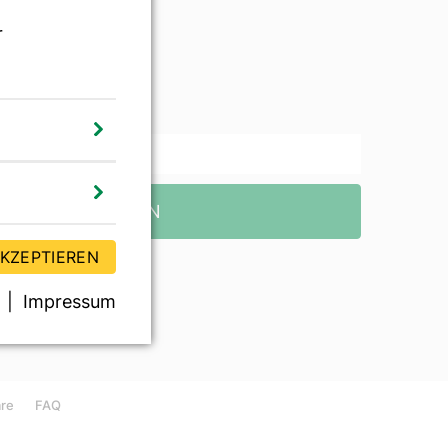
r
wsletter
TZT ABONNIEREN
AKZEPTIEREN
Impressum
äre
FAQ