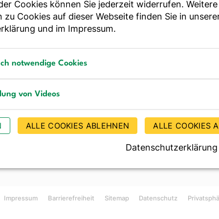
r Cookies können Sie jederzeit widerrufen. Weitere
ür Essen und Trinken
 zu Cookies auf dieser Webseite finden Sie in unsere
rklärung
und im
Impressum
.
Bestellen Sie unseren Ne
sch notwendige Cookies
notwendige Cookies
llung von Videos
JE
g von Videos
N
ALLE COOKIES ABLEHNEN
ALLE COOKIES 
Datenschutzerklärung
Impressum
Barrierefreiheit
Sitemap
Datenschutz
Privatsph