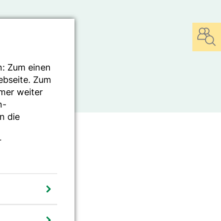
n: Zum einen
Webseite. Zum
mmer weiter
n-
n die
r