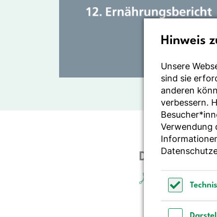
Hinweis z
Unsere Webse
sind sie erfo
anderen könne
verbessern. 
Besucher*inn
Verwendung de
Informationen
Datenschutze
Download 12.
12.Ernährungsbe
Techni
Technisch 
Darste