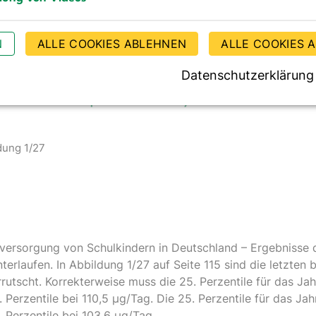
kumente
g von Videos
N
ALLE COOKIES ABLEHNEN
ALLE COOKIES 
(
PDF
)
 2012 Summary + corrected fig. 5b
mmenfassung
Datenschutzerklärung
(
PDF
)
 5b of Nutrition Report 2012 Summary
dung 1/27
dversorgung von Schulkindern in Deutschland – Ergebniss
 unterlaufen. In Abbildung 1/27 auf Seite 115 sind die letzte
rutscht. Korrekterweise muss die 25. Perzentile für das Ja
. Perzentile bei 110,5 µg/Tag. Die 25. Perzentile für das Ja
. Perzentile bei 103,6 µg/Tag.