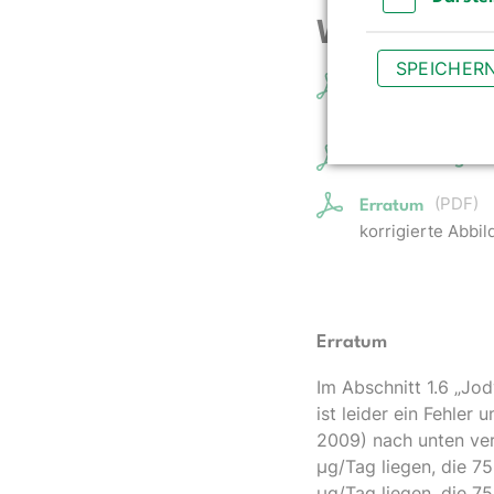
Weitere Do
Darstellun
SPEICHER
Nutrition Report
Englische Zusa
Corrected Figure
(
PDF
)
Erratum
korrigierte Abbil
Erratum
Im Abschnitt 1.6 „Jo
ist leider ein Fehler
2009) nach unten ver
µg/Tag liegen, die 75
µg/Tag liegen, die 75