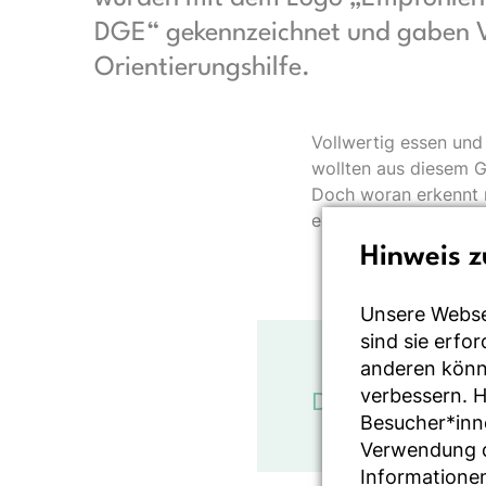
DGE“ gekennzeichnet und gaben V
Orientierungshilfe.
Vollwertig essen und
wollten aus diesem G
Doch woran erkennt m
eignet?
Hinweis z
Unsere Webse
sind sie erfo
anderen könne
verbessern. 
Dieses Projekt
Besucher*inn
Verwendung de
Informationen