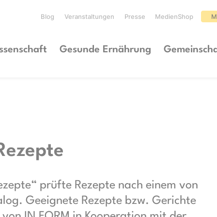
Blog
Veranstaltungen
Presse
MedienShop
M
ssenschaft
Gesunde Ernährung
Gemeinscha
Rezepte
ezepte“ prüfte Rezepte nach einem von
talog. Geeignete Rezepte bzw. Gerichte
von IN FORM in Kooperation mit der