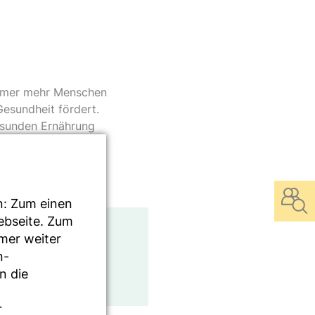
 Immer mehr Menschen
Gesundheit fördert.
esunden Ernährung
n: Zum einen
Webseite. Zum
mmer weiter
n-
n die
r