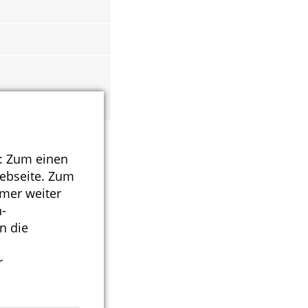
: Zum einen
Webseite. Zum
id
mmer weiter
-
n die
r