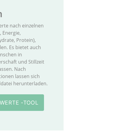
n
rte nach einzelnen
, Energie,
drate, Protein),
den. Es bietet auch
enschen in
chaft und Stillzeit
assen. Nach
tionen lassen sich
ldatei herunterladen.
WERTE -TOOL