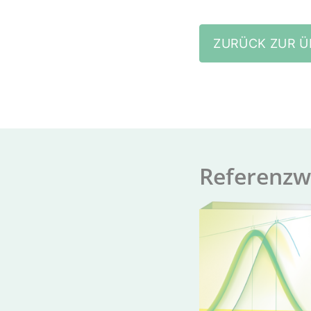
ZURÜCK ZUR Ü
Re­fer­enz­