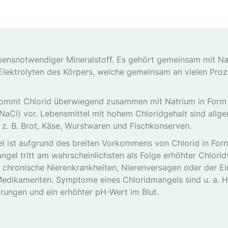
lebensnotwendiger Mineralstoff. Es gehört gemeinsam mit N
Elektrolyten des Körpers, welche gemeinsam an vielen Pro
kommt Chlorid überwiegend zusammen mit Natrium in Form 
 NaCl) vor. Lebensmittel mit hohem Chloridgehalt sind allge
 z. B. Brot, Käse, Wurstwaren und Fischkonserven.
l ist aufgrund des breiten Vorkommens von Chlorid in For
ngel tritt am wahrscheinlichsten als Folge erhöhter Chloridv
 chronische Nierenkrankheiten, Nierenversagen oder der 
Medikamenten. Symptome eines Chloridmangels sind u. a. H
ungen und ein erhöhter pH-Wert im Blut.