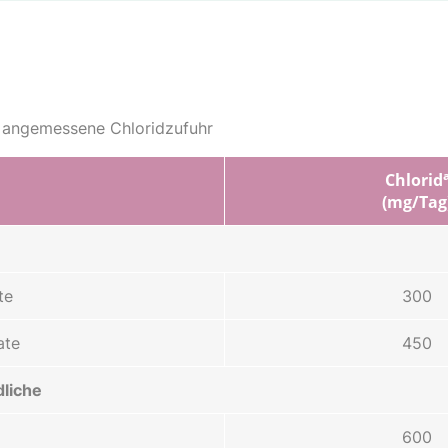
e angemessene Chloridzufuhr
Chlorid
(mg/Tag
te
300
ate
450
liche
600