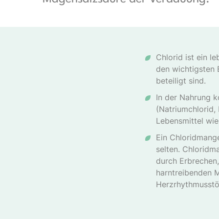
Chlorid ist ein 
den wichtigsten 
beteiligt sind.
In der Nahrung 
(Natriumchlorid,
Lebensmittel wie
Ein Chloridmange
selten. Chloridma
durch Erbrechen,
harntreibenden 
Herzrhythmusstör