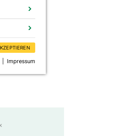
b 2018;72:12-17
AKZEPTIEREN
Impressum
uell 01/2017
K