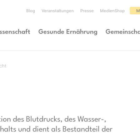
Blog
Veranstaltungen
Presse
MedienShop
M
ssenschaft
Gesunde Ernährung
Gemeinscha
cht
tion des Blutdrucks, des Wasser-,
alts und dient als Bestandteil der