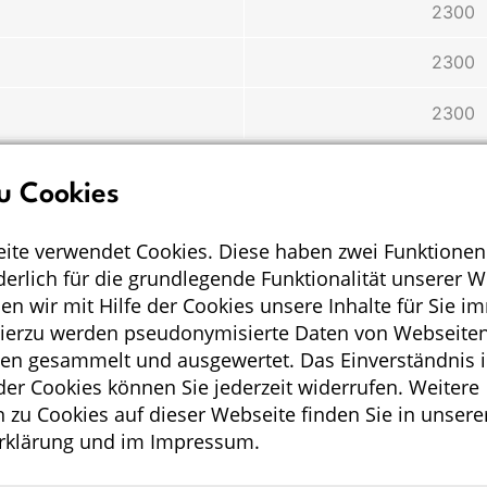
2300
2300
2300
entsprechen 1 mmol Chlorid
u Cookies
ite verwendet Cookies. Diese haben zwei Funktionen
rderlich für die grundlegende Funktionalität unserer 
e Fragen und Antworten zu Chlor
n wir mit Hilfe der Cookies unsere Inhalte für Sie i
Hierzu werden pseudonymisierte Daten von Webseiten
en gesammelt und ausgewertet. Das Einverständnis i
HÄUFIG GESTELLTE FRAGEN UND ANTWORTEN
r Cookies können Sie jederzeit widerrufen. Weitere
 zu Cookies auf dieser Webseite finden Sie in unsere
rklärung
und im
Impressum
.