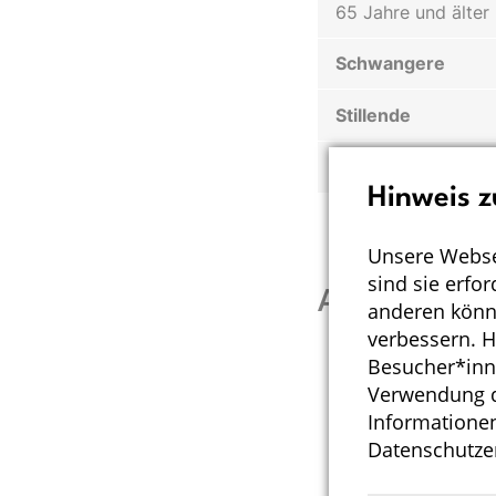
65 Jahre und älter
Schwangere
Stillende
a
35,5 mg Chlorid 
Hinweis z
Unsere Webse
sind sie erfo
Ausgewählt
anderen könne
verbessern. 
Besucher*inn
Verwendung de
Informationen
Datenschutze