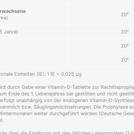
Erwachsene
c
20
hre)
c
5 Jahre)
20
c
20
c
20
ionale Einheiten (IE); 1 IE = 0,025 µg
rd durch Gabe einer Vitamin-D-Tablette zur Rachitisprophy
m Ende des 1. Lebensjahres bei gestillten und nicht gestil
 erfolgt unabhängig von der endogenen Vitamin-D-Synthese
uenmilch bzw. Säuglingsmilchnahrungen. Die Prophylaxe sol
Wintermonaten weiter durchgeführt werden (Deutsche Gesel
).
uhr über die Ernährung mit den üblichen Lebensmitteln (1 b