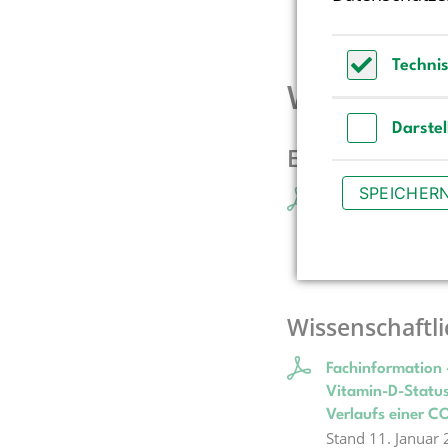
Techni
Weiterfüh
Technisch 
Darste
Englische Übe
Darstellun
SPEICHER
New Reference Va
Ann Nutr Metab 
Wissenschaftl
Fachinformation
Vitamin-D-Status
Verlaufs einer CO
Stand 11. Januar