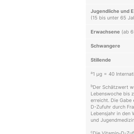
Jugendliche und 
(15 bis unter 65 Ja
Erwachsene
(ab 6
Schwangere
Stillende
a
1 µg = 40 Internat
b
Der Schätzwert wi
Lebenswoche bis zu
erreicht. Die Gabe
D-Zufuhr durch Fra
Lebensjahr in den 
und Jugendmedizin
c
Die Vitamin-D-Zuf