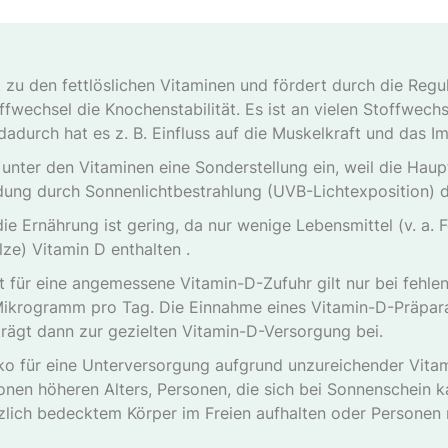
 zu den fettlöslichen Vitaminen und fördert durch die Regu
fwechsel die Knochenstabilität. Es ist an vielen Stoffwec
, dadurch hat es z. B. Einfluss auf die Muskelkraft und das 
unter den Vitaminen eine Sonderstellung ein, weil die Hau
dung durch Sonnenlichtbestrahlung (UVB-Lichtexposition) d
ie Ernährung ist gering, da nur wenige Lebensmittel (v. a. F
ze) Vitamin D enthalten .
 für eine angemessene Vitamin-D-Zufuhr gilt nur bei fehle
Mikrogramm pro Tag. Die Einnahme eines Vitamin-D-Präpar
rägt dann zur gezielten Vitamin-D-Versorgung bei.
iko für eine Unterversorgung aufgrund unzureichender Vitam
nen höheren Alters, Personen, die sich bei Sonnenschein k
zlich bedecktem Körper im Freien aufhalten oder Personen 