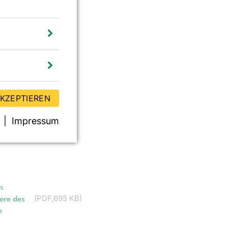
AKZEPTIEREN
Impressum
m
(
PDF
695 KB
)
ere des
e