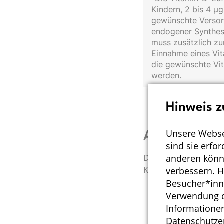
Kindern, 2 bis 4 µ
gewünschte Versor
endogener Synthese
muss zusätzlich zu
Einnahme eines Vit
die gewünschte Vi
werden.
Hinweis z
Ausgewählt
Unsere Webse
sind sie erfo
anderen könne
Das BfR, die DGE un
Klicken Sie auf den B
verbessern. 
Besucher*inn
Verwendung de
Informationen
Datenschutze