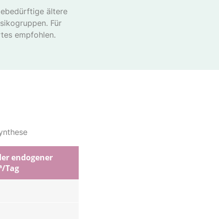
ebedürftige ältere
isikogruppen. Für
rtes empfohlen.
ynthese
der endogener
a
/Tag