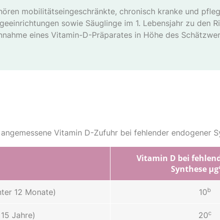
ören mobilitätseingeschränkte, chronisch kranke und pfleg
geeinrichtungen sowie Säuglinge im 1. Lebensjahr zu den R
innahme eines Vitamin-D-Präparates in Höhe des Schätzwe
e angemessene Vitamin D-Zufuhr bei fehlender endogener S
Vitamin D bei fehlen
Synthese µg
b
nter 12 Monate)
10
c
 15 Jahre)
20