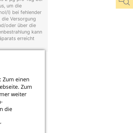
us, um die
/l) bei fehlender
, die Versorgung
nd/oder über die
enbestrahlung kann
parats erreicht
in D
: Zum einen
Webseite. Zum
mmer weiter
D zusammengefasst.
-
n die
r