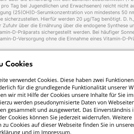
g pro Tag bei Jugendlichen und Erwachsenen) reicht nicht a
gung (25(OH)D-Serumkonzentration von mindestens 50 nmol
 sicherzustellen. Hierfür werden 20 µg/Tag benötigt. D. h.
r Zufuhr über die Ernährung über die endogene Synthese u
amin-D-Präparats sichergestellt werden. Bei häufiger Sonn
tamin-D-Versorgung ohne die Einnahme eines Vitamin-D-Prä
u Cookies
e Fragen und Antworten zu Vitam
ite verwendet Cookies. Diese haben zwei Funktionen
rderlich für die grundlegende Funktionalität unserer 
n wir mit Hilfe der Cookies unsere Inhalte für Sie i
d das MRI haben häufige Fragen und Antworten zu Vitamin 
utton, um zu den häufig gestellten Fragen zu wechseln.
Hierzu werden pseudonymisierte Daten von Webseiten
en gesammelt und ausgewertet. Das Einverständnis i
r Cookies können Sie jederzeit widerrufen. Weitere
HÄUFIG GESTELLTE FRAGEN UND ANTWORTEN
 zu Cookies auf dieser Webseite finden Sie in unsere
rklärung
und im
Impressum
.