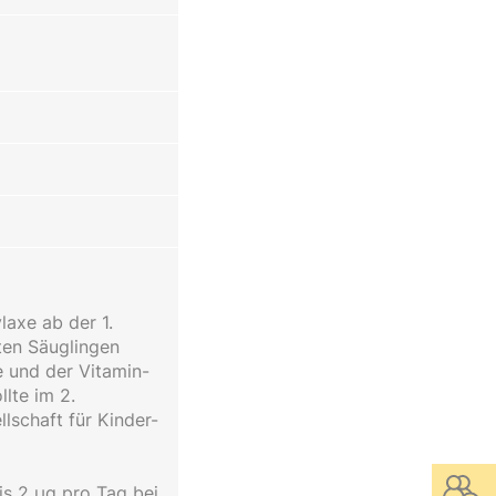
laxe ab der 1.
lten Säuglingen
 und der Vitamin-
lte im 2.
lschaft für Kinder-
is 2 µg pro Tag bei