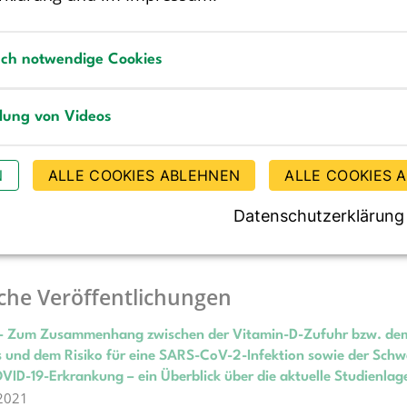
sch notwendige Cookies
rende Informationen
notwendige Cookies
llung von Videos
rsetzung
g von Videos
N
ALLE COOKIES ABLEHNEN
ALLE COOKIES 
(
PDF
123 KB
)
lues for Vitamin D
2012;60:241-246
Datenschutzerklärung
iche Veröffentlichungen
 - Zum Zusammenhang zwischen der Vitamin-D-Zufuhr bzw. de
 und dem Risiko für eine SARS-CoV-2-Infektion sowie der Schw
VID-19-Erkrankung – ein Überblick über die aktuelle Studienlag
 2021