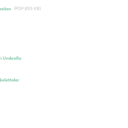
(
PDF
655 KB
)
heiten
An Umbrella
kelettaler