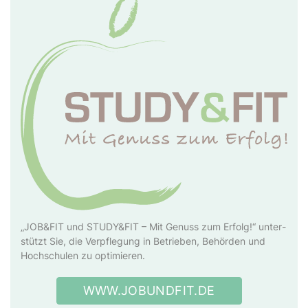
„JOB&FIT und STUDY&FIT – Mit Ge­nuss zum Er­folg!“ un­ter­
stützt Sie, die Ver­pfle­gung in Be­trie­ben, Be­hör­den und
Hoch­schul­en zu op­ti­mie­ren.
WWW.JOBUNDFIT.DE