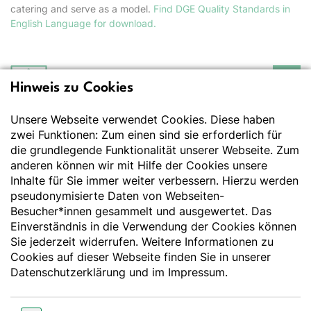
catering and serve as a model.
Find DGE Quality Standards in
English Language for download.
Hinweis zu Cookies
Deutsche Gesellschaft
für Ernährung e.V.
Unsere Webseite verwendet Cookies. Diese haben
Der Wissenschaft verpflichtet - Ihre Partnerin für
Essen und Trinken
zwei Funktionen: Zum einen sind sie erforderlich für
die grundlegende Funktionalität unserer Webseite. Zum
anderen können wir mit Hilfe der Cookies unsere
Deutsche Gesellschaft für Ernährung e. V.
Inhalte für Sie immer weiter verbessern. Hierzu werden
pseudonymisierte Daten von Webseiten-
Godesberger Allee 136
Besucher*innen gesammelt und ausgewertet. Das
53175 Bonn
Einverständnis in die Verwendung der Cookies können
Tel:
+49 228 3776-600
Sie jederzeit widerrufen. Weitere Informationen zu
Fax:
+49 228 3776-800
Cookies auf dieser Webseite finden Sie in unserer
E-Mail:
webmaster@dge.de
Datenschutzerklärung
und im
Impressum
.
[socialLinksTitle]