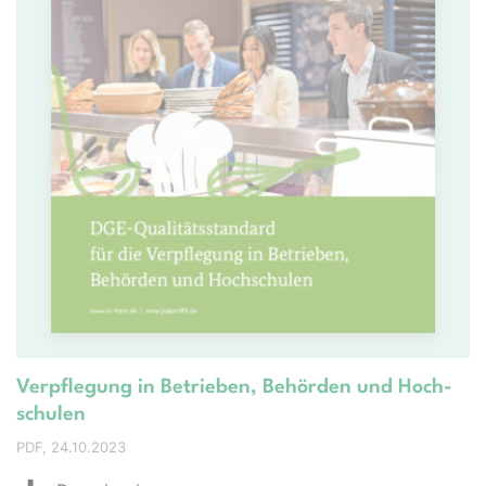
Ver­pfle­gung in Be­trie­ben, Be­hör­den und Hoch­
schul­en
PDF
24.10.2023