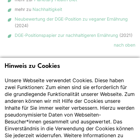
mehr zu
Nachhaltigkeit
Neubewertung der DGE-Position zu veganer Ernährung
(2024)
DGE-Positionspapier zur nachhaltigeren Ernährung
(2021)
nach oben
Hinweis zu Cookies
Deutsche Gesellschaft
für Ernährung e.V.
Unsere Webseite verwendet Cookies. Diese haben
zwei Funktionen: Zum einen sind sie erforderlich für
Der Wissenschaft verpflichtet - Ihre Partnerin für
die grundlegende Funktionalität unserer Webseite. Zum
Essen und Trinken
anderen können wir mit Hilfe der Cookies unsere
Inhalte für Sie immer weiter verbessern. Hierzu werden
pseudonymisierte Daten von Webseiten-
Deutsche Gesellschaft für Ernährung e. V.
Besucher*innen gesammelt und ausgewertet. Das
Godesberger Allee 136
Einverständnis in die Verwendung der Cookies können
53175 Bonn
Sie jederzeit widerrufen. Weitere Informationen zu
Tel:
+49 228 3776-600