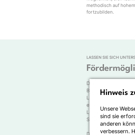
methodisch auf hohem
fortzubilden.
LASSEN SIE SICH UNTE
Fördermögli
Das DGE-Referat For
Beispiele sind der
Bi
Hinweis z
Lehrgänge und Semin
eigenständig, ob ein
Unsere Webse
Lehrgangs-/Seminaran
sind sie erfo
Seminars/Lehrgangs K
anderen könne
verbessern. 
Das DGE-Referat Fort