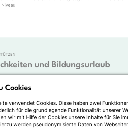
 Niveau
RSTÜTZEN
chkeiten und Bildungsurlaub
tbildung nimmt Fördermaßnahmen aus verschiedenen Bunde
ldungscheck 2.0 NRW
oder der
Weiterbildungsbonus Hambu
u Cookies
are liegt die Genehmigung über
Bildungsurlaub
vor. Prüfen 
e Fördermaßnahme oder Bildungsurlaub für das von Ihnen g
ite verwendet Cookies. Diese haben zwei Funktione
gebot geeignet ist und nehmen Sie rechtzeitig vor Beginn 
rderlich für die grundlegende Funktionalität unserer 
ontakt zu uns auf.
n wir mit Hilfe der Cookies unsere Inhalte für Sie i
Hierzu werden pseudonymisierte Daten von Webseite
bildung verfügt über die Testierung nach dem Modell „
Ler