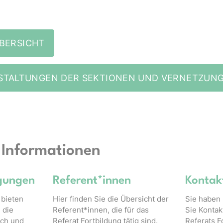
BERSICHT
STALTUNGEN DER SEKTIONEN UND VERNETZUN
 Informationen
gungen
Referent*innen
Kontak
 bieten
Hier finden Sie die Übersicht der
Sie haben 
 die
Referent*innen, die für das
Sie Konta
ich und
Referat Fortbildung tätig sind.
Referats F