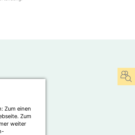
sländern an.
rg
. Für diverse
Sie bitte
ewählte
n: Zum einen
Ihres
Webseite. Zum
mmer weiter
n-
nerorientierte