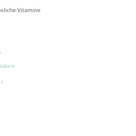
sliche Vitamine
6
nsäure
12