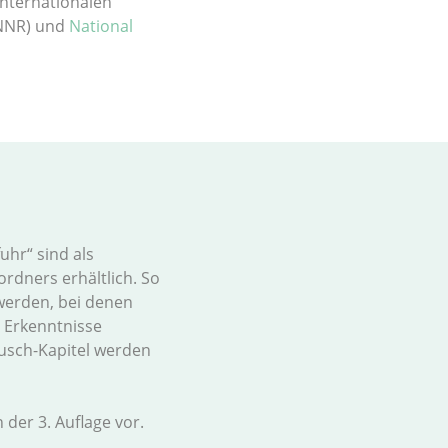
internationalen
(NNR) und
National
uhr“ sind als
rdners erhältlich. So
werden, bei denen
r Erkenntnisse
usch-Kapitel werden
 der 3. Auflage vor.