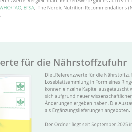
ferenzwerte. Vergleichbare Referenzwerte gibt es auch von 
WHO/FAO
,
EFSA
, The Nordic Nutrition Recommendations 
.
wer­te für die Nähr­stoff­zu­fuhr
Die „Referenzwerte für die Nährstoffzuf
Loseblattsammlung in Form eines Ringo
können einzelne Kapitel ausgetauscht 
sich aufgrund neuer wissenschaftliche
Änderungen ergeben haben. Die Austa
als Ergänzungslieferungen angeboten.
Der Ordner liegt seit September 2025 in