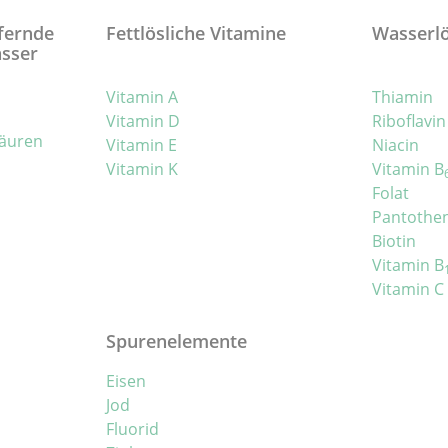
efernde
Fettlösliche Vitamine
Wasserlö
asser
Vitamin A
Thiamin
Vitamin D
Riboflavin
säuren
Vitamin E
Niacin
Vitamin K
Vitamin B
Folat
Pantothe
Biotin
Vitamin B
Vitamin C
Spurenelemente
Eisen
Jod
Fluorid