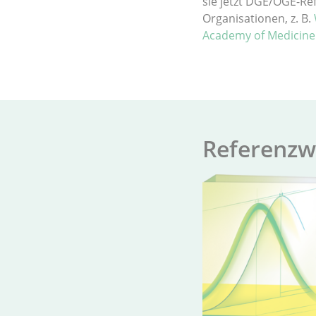
sie jetzt DGE/ÖGE-Re
Organisationen, z. B.
Academy of Medicine
Re­fer­enz­