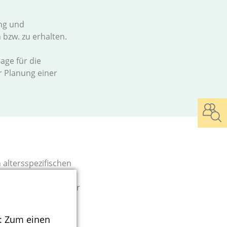
ng und
 bzw. zu erhalten.
age für die
r Planung einer
.
 altersspezifischen
ungen zu den
ve der Ableitung der
: Zum einen
g