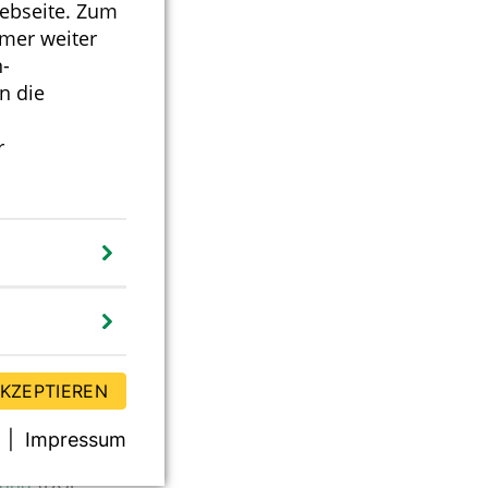
Webseite. Zum
5)
mmer weiter
-
st gekennzeichnet,
n die
r
renzwerten
AKZEPTIEREN
Impressum
orid
(DGE-