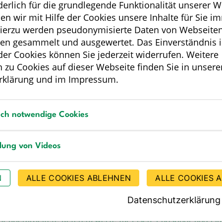
rderlich für die grundlegende Funktionalität unserer 
e für die Nährstoffzufuhr. Bonn, 3. Auflage, 1. Ausgabe (202
n wir mit Hilfe der Cookies unsere Inhalte für Sie i
Hierzu werden pseudonymisierte Daten von Webseiten
zur 3. Auflage der „Referenzwerte für die Nährstoffzufuhr“
i
en gesammelt und ausgewertet. Das Einverständnis i
ils zuletzt inhaltlich komplett überarbeitet wurden.
r Cookies können Sie jederzeit widerrufen. Weitere
 zu Cookies auf dieser Webseite finden Sie in unsere
rklärung
und im
Impressum
.
e Fragen und Antworten zu Refe
sch notwendige Cookies
HÄUFIG GESTELLTE FRAGEN UND ANTWORTEN
notwendige Cookies
llung von Videos
g von Videos
N
ALLE COOKIES ABLEHNEN
ALLE COOKIES 
formationen
Datenschutzerklärung
ht überarbeitete Referenzwerte für Eisen, Phosphor und Flu