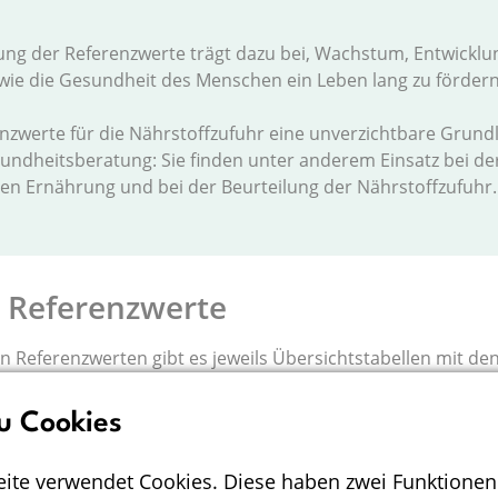
ng der Referenzwerte trägt dazu bei, Wachstum, Entwicklu
owie die Gesundheit des Menschen ein Leben lang zu fördern
nzwerte für die Nährstoffzufuhr eine unverzichtbare Grundl
ndheitsberatung: Sie finden unter anderem Einsatz bei de
en Ernährung und bei der Beurteilung der Nährstoffzufuhr
 Referenzwerte
en Referenzwerten gibt es jeweils Übersichtstabellen mit den
 gegebenenfalls weiteren Informationen und Veröffentlich
n. Die entsprechenden umfangreichen Erläuterungen inklusi
u Cookies
der Quellenangaben sind publiziert in:
ite verwendet Cookies. Diese haben zwei Funktionen
t für Ernährung, Österreichische Gesellschaft für Ernährun