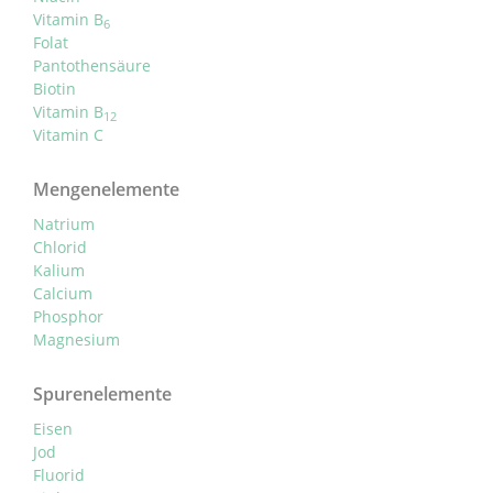
Vitamin B
6
Folat
Pantothensäure
Biotin
Vitamin B
12
Vitamin C
Mengenelemente
Natrium
Chlorid
Kalium
Calcium
Phosphor
Magnesium
Spurenelemente
Eisen
Jod
Fluorid