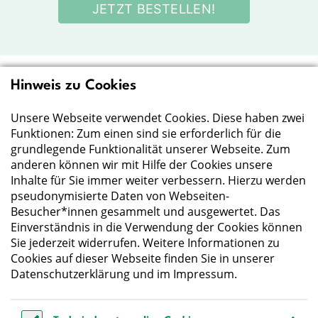
JETZT BESTELLEN!
Hinweis zu Cookies
Deutsche Gesellschaft
für Ernährung e.V.
Unsere Webseite verwendet Cookies. Diese haben zwei
Funktionen: Zum einen sind sie erforderlich für die
Der Wissenschaft verpflichtet - Ihre Partnerin für
grundlegende Funktionalität unserer Webseite. Zum
Essen und Trinken
anderen können wir mit Hilfe der Cookies unsere
Inhalte für Sie immer weiter verbessern. Hierzu werden
pseudonymisierte Daten von Webseiten-
Deutsche Gesellschaft für Ernährung e. V.
Besucher*innen gesammelt und ausgewertet. Das
Godesberger Allee 136
Einverständnis in die Verwendung der Cookies können
53175 Bonn
Sie jederzeit widerrufen. Weitere Informationen zu
Tel:
+49 228 3776-600
Cookies auf dieser Webseite finden Sie in unserer
Fax:
+49 228 3776-800
Datenschutzerklärung
und im
Impressum
.
E-Mail:
webmaster@dge.de