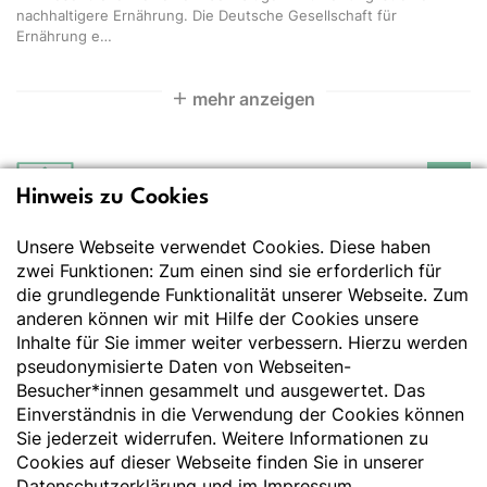
nachhaltigere Ernährung. Die Deutsche Gesellschaft für
Ernährung e…
mehr anzeigen
Hinweis zu Cookies
Deutsche Gesellschaft
für Ernährung e.V.
Unsere Webseite verwendet Cookies. Diese haben
Der Wissenschaft verpflichtet - Ihre Partnerin für
Essen und Trinken
zwei Funktionen: Zum einen sind sie erforderlich für
die grundlegende Funktionalität unserer Webseite. Zum
anderen können wir mit Hilfe der Cookies unsere
Deutsche Gesellschaft für Ernährung e. V.
Inhalte für Sie immer weiter verbessern. Hierzu werden
pseudonymisierte Daten von Webseiten-
Godesberger Allee 136
Besucher*innen gesammelt und ausgewertet. Das
53175 Bonn
Einverständnis in die Verwendung der Cookies können
Tel:
+49 228 3776-600
Sie jederzeit widerrufen. Weitere Informationen zu
Fax:
+49 228 3776-800
Cookies auf dieser Webseite finden Sie in unserer
E-Mail:
webmaster@dge.de
Datenschutzerklärung
und im
Impressum
.