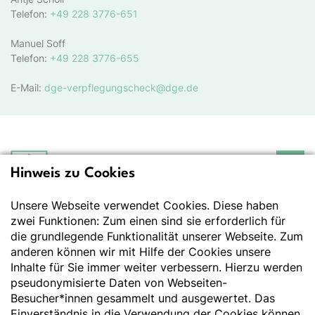
Telefon:
+49 228 3776-651
Manuel Soff
Telefon:
+49 228 3776-655
E-Mail:
dge-verpflegungscheck@dge.de
Hinweis zu Cookies
Deutsche Gesellschaft
für Ernährung e.V.
Unsere Webseite verwendet Cookies. Diese haben
Der Wissenschaft verpflichtet - Ihre Partnerin für
Essen und Trinken
zwei Funktionen: Zum einen sind sie erforderlich für
die grundlegende Funktionalität unserer Webseite. Zum
anderen können wir mit Hilfe der Cookies unsere
Deutsche Gesellschaft für Ernährung e. V.
Inhalte für Sie immer weiter verbessern. Hierzu werden
pseudonymisierte Daten von Webseiten-
Godesberger Allee 136
Besucher*innen gesammelt und ausgewertet. Das
53175 Bonn
Einverständnis in die Verwendung der Cookies können