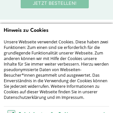
JETZT BESTELLEN!
Hinweis zu Cookies
Deutsche Gesellschaft
für Ernährung e.V.
Unsere Webseite verwendet Cookies. Diese haben zwei
Funktionen: Zum einen sind sie erforderlich für die
Der Wissenschaft verpflichtet - Ihre Partnerin für
grundlegende Funktionalität unserer Webseite. Zum
Essen und Trinken
anderen können wir mit Hilfe der Cookies unsere
Inhalte für Sie immer weiter verbessern. Hierzu werden
pseudonymisierte Daten von Webseiten-
Deutsche Gesellschaft für Ernährung e. V.
Besucher*innen gesammelt und ausgewertet. Das
Godesberger Allee 136
Einverständnis in die Verwendung der Cookies können
53175 Bonn
Sie jederzeit widerrufen. Weitere Informationen zu
Tel:
+49 228 3776-600
Cookies auf dieser Webseite finden Sie in unserer
Fax:
+49 228 3776-800
Datenschutzerklärung
und im
Impressum
.
E-Mail:
webmaster@dge.de