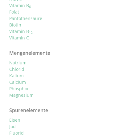
Vitamin B
6
Folat
Pantothensäure
Biotin
Vitamin B
12
Vitamin C
Mengenelemente
Natrium
Chlorid
Kalium
Calcium
Phosphor
Magnesium
Spurenelemente
Eisen
Jod
Fluorid