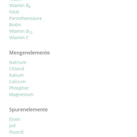
Vitamin B
6
Folat
Pantothensäure
Biotin
Vitamin B
12
Vitamin C
Mengenelemente
Natrium
Chlorid
Kalium
Calcium
Phosphor
Magnesium
Spurenelemente
Eisen
Jod
Fluorid