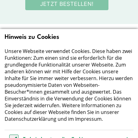
JETZT BESTELLEN!
Hinweis zu Cookies
Deutsche Gesellschaft
für Ernährung e.V.
Unsere Webseite verwendet Cookies. Diese haben zwei
Funktionen: Zum einen sind sie erforderlich für die
Der Wissenschaft verpflichtet - Ihre Partnerin für
grundlegende Funktionalität unserer Webseite. Zum
Essen und Trinken
anderen können wir mit Hilfe der Cookies unsere
Inhalte für Sie immer weiter verbessern. Hierzu werden
pseudonymisierte Daten von Webseiten-
Deutsche Gesellschaft für Ernährung e. V.
Besucher*innen gesammelt und ausgewertet. Das
Godesberger Allee 136
Einverständnis in die Verwendung der Cookies können
53175 Bonn
Sie jederzeit widerrufen. Weitere Informationen zu
Tel:
+49 228 3776-600
Cookies auf dieser Webseite finden Sie in unserer
Fax:
+49 228 3776-800
Datenschutzerklärung
und im
Impressum
.
E-Mail:
webmaster@dge.de