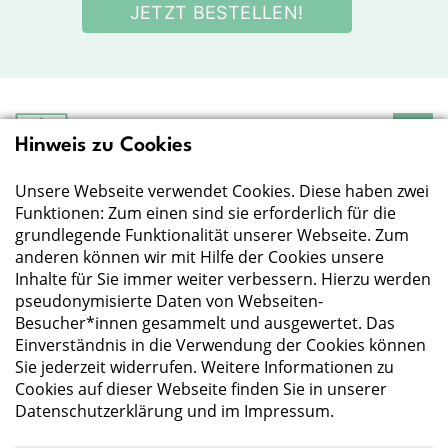
JETZT BESTELLEN!
Hinweis zu Cookies
Deutsche Gesellschaft
für Ernährung e.V.
Unsere Webseite verwendet Cookies. Diese haben zwei
Der Wissenschaft verpflichtet - Ihre Partnerin für
Essen und Trinken
Funktionen: Zum einen sind sie erforderlich für die
grundlegende Funktionalität unserer Webseite. Zum
anderen können wir mit Hilfe der Cookies unsere
Deutsche Gesellschaft für Ernährung e. V.
Inhalte für Sie immer weiter verbessern. Hierzu werden
pseudonymisierte Daten von Webseiten-
Godesberger Allee 136
Besucher*innen gesammelt und ausgewertet. Das
53175 Bonn
Einverständnis in die Verwendung der Cookies können
Tel:
+49 228 3776-600
Sie jederzeit widerrufen. Weitere Informationen zu
Fax:
+49 228 3776-800
Cookies auf dieser Webseite finden Sie in unserer
E-Mail:
webmaster@dge.de
Datenschutzerklärung
und im
Impressum
.