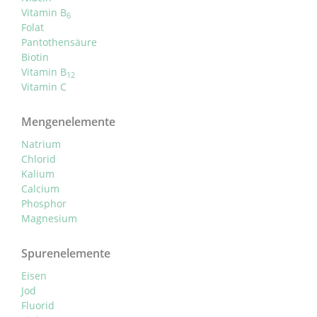
Vitamin B
6
Folat
Pantothensäure
Biotin
Vitamin B
12
Vitamin C
Mengenelemente
Natrium
Chlorid
Kalium
Calcium
Phosphor
Magnesium
Spurenelemente
Eisen
Jod
Fluorid