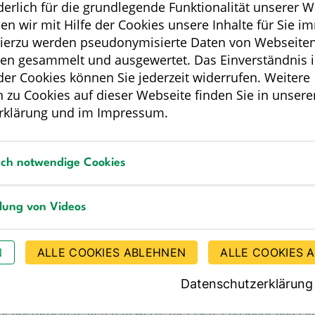
rderlich für die grundlegende Funktionalität unserer 
e für die Nährstoffzufuhr. Bonn, 3. Auflage, 1. Ausgabe (202
n wir mit Hilfe der Cookies unsere Inhalte für Sie i
Hierzu werden pseudonymisierte Daten von Webseiten
zur 3. Auflage der „Referenzwerte für die Nährstoffzufuhr“
i
en gesammelt und ausgewertet. Das Einverständnis i
ils zuletzt inhaltlich komplett überarbeitet wurden.
r Cookies können Sie jederzeit widerrufen. Weitere
 zu Cookies auf dieser Webseite finden Sie in unsere
rklärung
und im
Impressum
.
e Fragen und Antworten zu Refe
sch notwendige Cookies
HÄUFIG GESTELLTE FRAGEN UND ANTWORTEN
notwendige Cookies
llung von Videos
g von Videos
N
ALLE COOKIES ABLEHNEN
ALLE COOKIES 
formationen
Datenschutzerklärung
ht überarbeitete Referenzwerte für Eisen, Phosphor und Flu