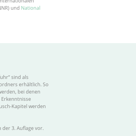
internationalen
(NNR) und
National
uhr“ sind als
rdners erhältlich. So
werden, bei denen
r Erkenntnisse
usch-Kapitel werden
 der 3. Auflage vor.