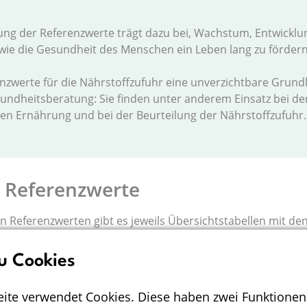
ng der Referenzwerte trägt dazu bei, Wachstum, Entwicklu
owie die Gesundheit des Menschen ein Leben lang zu fördern
nzwerte für die Nährstoffzufuhr eine unverzichtbare Grundl
ndheitsberatung: Sie finden unter anderem Einsatz bei de
en Ernährung und bei der Beurteilung der Nährstoffzufuhr
 Referenzwerte
en Referenzwerten gibt es jeweils Übersichtstabellen mit den
 gegebenenfalls weiteren Informationen und Veröffentlich
n. Die entsprechenden umfangreichen Erläuterungen inklusi
u Cookies
der Quellenangaben sind publiziert in:
ite verwendet Cookies. Diese haben zwei Funktionen
t für Ernährung, Österreichische Gesellschaft für Ernährun