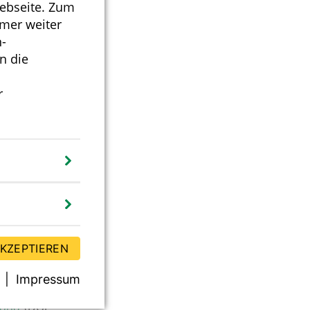
Webseite. Zum
5)
mmer weiter
-
st gekennzeichnet,
n die
r
renzwerten
AKZEPTIEREN
Impressum
orid
(DGE-