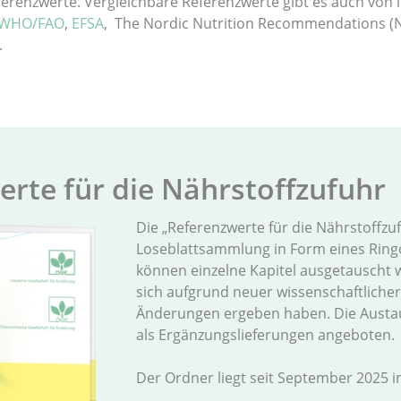
ferenzwerte. Vergleichbare Referenzwerte gibt es auch von 
WHO/FAO
,
EFSA
, The Nordic Nutrition Recommendations 
.
wer­te für die Nähr­stoff­zu­fuhr
Die „Referenzwerte für die Nährstoffzuf
Loseblattsammlung in Form eines Ringo
können einzelne Kapitel ausgetauscht 
sich aufgrund neuer wissenschaftliche
Änderungen ergeben haben. Die Austa
als Ergänzungslieferungen angeboten.
Der Ordner liegt seit September 2025 in