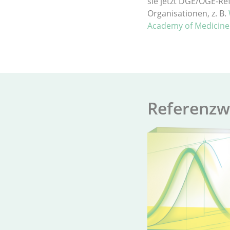
sie jetzt DGE/ÖGE-Re
Organisationen, z. B.
Academy of Medicine
Re­fer­enz­