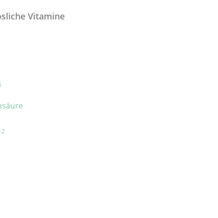
sliche Vitamine
6
nsäure
12