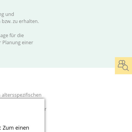
ng und
 bzw. zu erhalten.
age für die
r Planung einer
.
 altersspezifischen
ungen zu den
ve der Ableitung der
: Zum einen
g