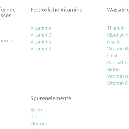
efernde
Fettlösliche Vitamine
Wasserlö
asser
Vitamin A
Thiamin
Vitamin D
Riboflavin
säuren
Vitamin E
Niacin
Vitamin K
Vitamin B
Folat
Pantothe
Biotin
Vitamin B
Vitamin C
Spurenelemente
Eisen
Jod
Fluorid