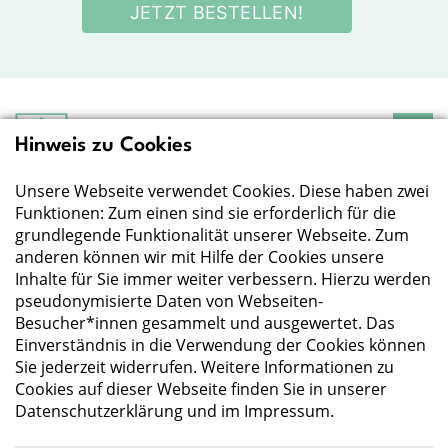
JETZT BESTELLEN!
Hinweis zu Cookies
Deutsche Gesellschaft
für Ernährung e.V.
Unsere Webseite verwendet Cookies. Diese haben zwei
Der Wissenschaft verpflichtet - Ihre Partnerin für
Essen und Trinken
Funktionen: Zum einen sind sie erforderlich für die
grundlegende Funktionalität unserer Webseite. Zum
anderen können wir mit Hilfe der Cookies unsere
Deutsche Gesellschaft für Ernährung e. V.
Inhalte für Sie immer weiter verbessern. Hierzu werden
pseudonymisierte Daten von Webseiten-
Godesberger Allee 136
Besucher*innen gesammelt und ausgewertet. Das
53175 Bonn
Einverständnis in die Verwendung der Cookies können
Tel:
+49 228 3776-600
Sie jederzeit widerrufen. Weitere Informationen zu
Fax:
+49 228 3776-800
Cookies auf dieser Webseite finden Sie in unserer
E-Mail:
webmaster@dge.de
Datenschutzerklärung
und im
Impressum
.