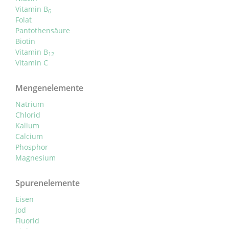
Vitamin B
6
Folat
Pantothensäure
Biotin
Vitamin B
12
Vitamin C
Mengenelemente
Natrium
Chlorid
Kalium
Calcium
Phosphor
Magnesium
Spurenelemente
Eisen
Jod
Fluorid