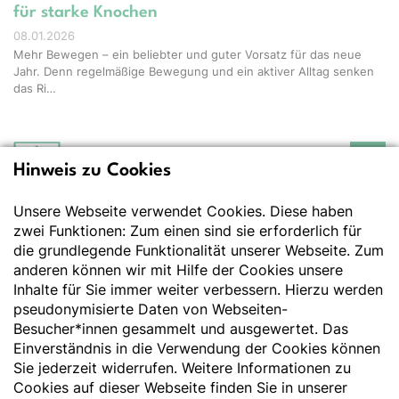
für starke Knochen
08.01.2026
Mehr Bewegen – ein beliebter und guter Vorsatz für das neue
Jahr. Denn regelmäßige Bewegung und ein aktiver Alltag senken
das Ri…
Hinweis zu Cookies
Deutsche Gesellschaft
für Ernährung e.V.
Unsere Webseite verwendet Cookies. Diese haben
Der Wissenschaft verpflichtet - Ihre Partnerin für
Essen und Trinken
zwei Funktionen: Zum einen sind sie erforderlich für
die grundlegende Funktionalität unserer Webseite. Zum
anderen können wir mit Hilfe der Cookies unsere
Deutsche Gesellschaft für Ernährung e. V.
Inhalte für Sie immer weiter verbessern. Hierzu werden
pseudonymisierte Daten von Webseiten-
Godesberger Allee 136
Besucher*innen gesammelt und ausgewertet. Das
53175 Bonn
Einverständnis in die Verwendung der Cookies können
Tel:
+49 228 3776-600
Sie jederzeit widerrufen. Weitere Informationen zu
Fax:
+49 228 3776-800
Cookies auf dieser Webseite finden Sie in unserer