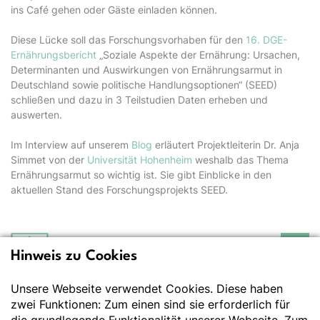
ins Café gehen oder Gäste einladen können.
Diese Lücke soll das Forschungsvorhaben für den
16. DGE-
Ernährungsbericht
„Soziale Aspekte der Ernährung: Ursachen,
Determinanten und Auswirkungen von Ernährungsarmut in
Deutschland sowie politische Handlungsoptionen“ (SEED)
schließen und dazu in 3 Teilstudien Daten erheben und
auswerten.
Im Interview auf unserem
Blog
erläutert Projektleiterin Dr. Anja
Simmet von der
Universität Hohenheim
weshalb das Thema
Ernährungsarmut so wichtig ist. Sie gibt Einblicke in den
aktuellen Stand des Forschungsprojekts SEED.
Hinweis zu Cookies
Deutsche Gesellschaft
für Ernährung e.V.
Unsere Webseite verwendet Cookies. Diese haben
Der Wissenschaft verpflichtet - Ihre Partnerin für
Essen und Trinken
zwei Funktionen: Zum einen sind sie erforderlich für