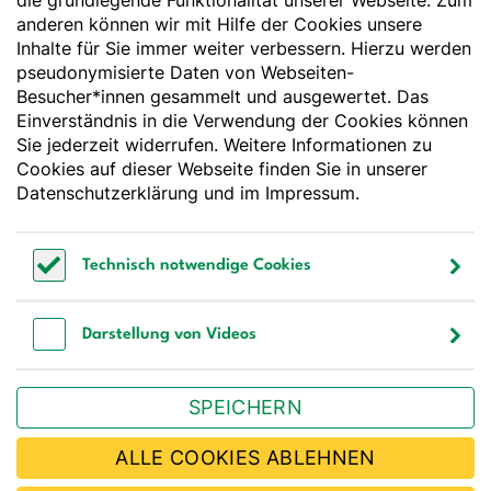
die grundlegende Funktionalität unserer Webseite. Zum
anderen können wir mit Hilfe der Cookies unsere
Deutsche Gesellschaft für Ernährung e. V.
Inhalte für Sie immer weiter verbessern. Hierzu werden
pseudonymisierte Daten von Webseiten-
Godesberger Allee 136
Besucher*innen gesammelt und ausgewertet. Das
53175 Bonn
Einverständnis in die Verwendung der Cookies können
Tel:
+49 228 3776-600
Sie jederzeit widerrufen. Weitere Informationen zu
Fax:
+49 228 3776-800
Cookies auf dieser Webseite finden Sie in unserer
E-Mail:
webmaster@dge.de
Datenschutzerklärung
und im
Impressum
.
[socialLinksTitle]
Technisch notwendige Cookies
Bluesky
LinkedIn
Youtube
Facebook
Instagram
Technisch notwendige Cookies
Bestellen Sie unseren Newsletter
Darstellung von Videos
Darstellung von Videos
SPEICHERN
JETZT ABONNIEREN
ALLE COOKIES ABLEHNEN