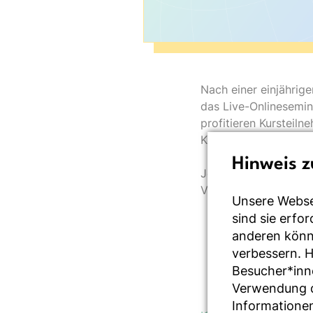
Nach einer einjährige
das Live-Onlinesemina
profitieren Kursteil
Krankenkasse.
Hinweis z
Je nach den individu
Verfügung:
Unsere Webse
sind sie erfo
Online-Gruppenk
anderen könne
Gruppenkurse in
verbessern. 
Besucher*inn
Selbsthilfemanua
Verwendung de
Informationen