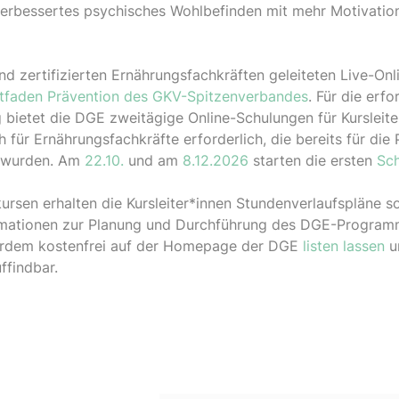
verbessertes psychisches Wohlbefinden mit mehr Motivatio
d zertifizierten Ernährungsfachkräften geleiteten Live-Onl
itfaden Prävention des GKV-Spitzenverbandes
. Für die erfo
ietet die DGE zweitägige Online-Schulungen für Kursleite
ch für Ernährungsfachkräfte erforderlich, die bereits für di
 wurden. Am
22.10.
und am
8.12.2026
starten die ersten
Sc
ursen erhalten die Kursleiter*innen Stundenverlaufspläne 
ormationen zur Planung und Durchführung des DGE-Program
erdem kostenfrei auf der Homepage der DGE
listen lassen
un
uffindbar.