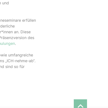
n und
ineseminare erfüllen
rderliche
r*innen an. Diese
e Präsenzversion des
hulungen
.
sowie umfangreiche
ms „ICH-nehme-ab“.
d sind so für