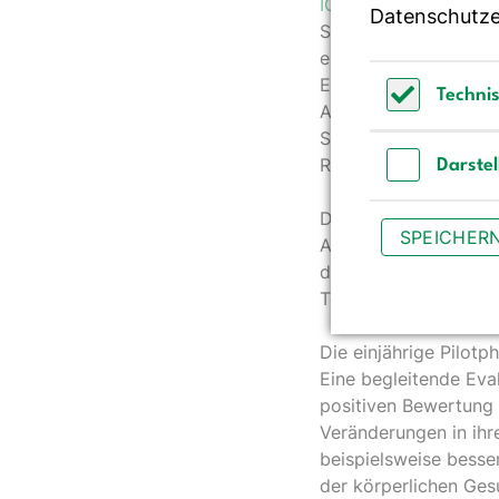
ICH-nehme-ab
basier
Datenschutze
Schwerpunkten Ernäh
einer gesundheitsfö
Ernährungskreises un
Techni
Alltagsbewegung und
Technisch 
Selbstfürsorge, Stre
Rückfällen.
Darste
Darstellun
Das neue Online-Ange
SPEICHER
Austausch in der Grup
die Kursleitung, die
Teilnehmenden.
Die einjährige Pilot
Eine begleitende Eva
positiven Bewertung
Veränderungen in ihr
beispielsweise besse
der körperlichen Ges