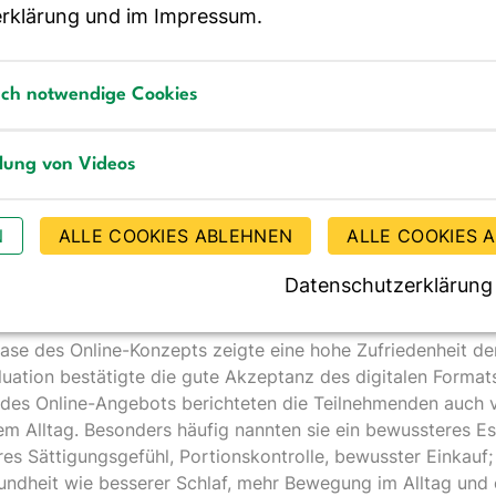
t auf einem verhaltensorientierten Ansatz in 12 Schritten m
rklärung
und im
Impressum
.
rung, Bewegung und Entspannung. In drei Kurseinheiten w
rdernden und ökologisch nachhaltigen Ernährung anhand d
d der DGE-Empfehlungen vermittelt. Zwei weitere Einheite
sch notwendige Cookies
 körperlichen Aktivität. Darüber hinaus behandelt das Pr
notwendige Cookies
ssbewältigung, Ausnahmen im Alltag sowie den Umgang mit 
llung von Videos
g von Videos
bot verbindet die Vorteile einer flexiblen Teilnahme von 
N
ALLE COOKIES ABLEHNEN
ALLE COOKIES 
pe. In den 90-minütigen Live-Onlinetreffen ist ausreichend 
 Bearbeitung der Kursthemen und den Erfahrungsaustausch u
Datenschutzerklärung
phase des Online-Konzepts zeigte eine hohe Zufriedenheit d
luation bestätigte die gute Akzeptanz des digitalen Format
 des Online-Angebots berichteten die Teilnehmenden auch 
em Alltag. Besonders häufig nannten sie ein bewussteres Es
res Sättigungsgefühl, Portionskontrolle, bewusster Einkauf
undheit wie besserer Schlaf, mehr Bewegung im Alltag und 