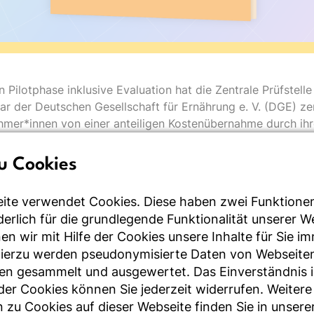
n Pilotphase inklusive Evaluation hat die Zentrale Prüfstell
r der Deutschen Gesellschaft für Ernährung e. V. (DGE) zert
nehmer*innen von einer anteiligen Kostenübernahme durch ihr
u Cookies
ellen Bedürfnissen und Vorlieben steht das DGE-Programm 
ite verwendet Cookies. Diese haben zwei Funktione
rderlich für die grundlegende Funktionalität unserer 
urse
n wir mit Hilfe der Cookies unsere Inhalte für Sie i
 Präsenz
Hierzu werden pseudonymisierte Daten von Webseite
en gesammelt und ausgewertet. Das Einverständnis i
l
r Cookies können Sie jederzeit widerrufen. Weitere
 zu Cookies auf dieser Webseite finden Sie in unsere