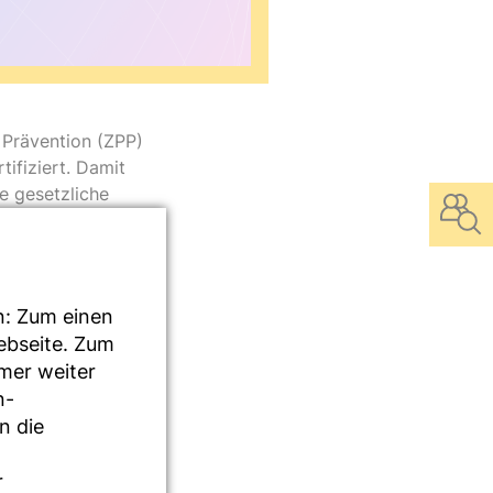
e Prävention (ZPP)
ifiziert. Damit
e gesetzliche
in drei Formaten zur
n: Zum einen
Webseite. Zum
mmer weiter
n-
n die
r