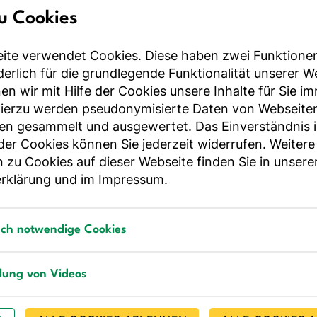
u Cookies
ite verwendet Cookies. Diese haben zwei Funktione
rderlich für die grundlegende Funktionalität unserer 
© pacoocimage - stock.adobe.com
n wir mit Hilfe der Cookies unsere Inhalte für Sie i
Hierzu werden pseudonymisierte Daten von Webseite
en gesammelt und ausgewertet. Das Einverständnis i
lastung durch Hitzestress, Dehydratation und Überanstrengun
r Cookies können Sie jederzeit widerrufen. Weitere
tor für die Nierenfunktion dar. Besonders betroffen sind Pe
 zu Cookies auf dieser Webseite finden Sie in unsere
ten ausgesetzt sind, beispielsweise landwirtschaftliche Arbe
rklärung
und im
Impressum
.
Bauarbeiter*innen.
nismen, durch die diese Faktoren zusammenwirken, könne
sch notwendige Cookies
renschäden verursachen.
notwendige Cookies
llung von Videos
ankheiten bleiben in Deutschland oft unentdeckt
g von Videos
Nierenfunktion verläuft oft lange Zeit symptomlos, sodass 