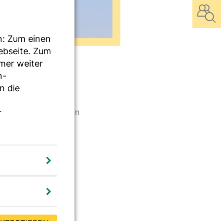
n: Zum einen
Webseite. Zum
mmer weiter
n-
n die
g stellt einen
rsonen, die intensiven
r
iter*innen,
n sowohl akute als
Betroffene zunächst