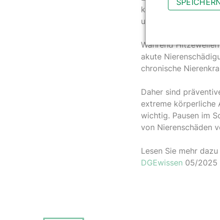
SPEICHER
keine Auffälligkeite
up- und Verlaufsunte
Während Hitzewellen 
akute Nierenschädigu
chronische Nierenkra
Daher sind präventiv
extreme körperliche 
wichtig. Pausen im S
von Nierenschäden ve
Lesen Sie mehr dazu
DGEwissen
05/2025 