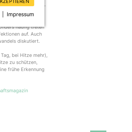
AKZEPTIEREN
im Rahmen von Check-
Impressum
onders häufig treten
ektionen auf. Auch
ndels diskutiert.
Tag, bei Hitze mehr),
tze zu schützen,
eine frühe Erkennung
aftsmagazin