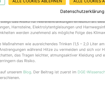
N
ALLE COOKIES ABLEHNEN
ALLE COOKIES 
n bemerken. Zudem fehlt es an systematischer Diagnostik 
rsuchungen.
Datenschutzerklärung
steigt das Risiko für Nierenerkrankungen erheblich an. Bes
ngen, Harnsteine, Elektrolytentgleisungen und Harnwegsinf
nkheiten werden zunehmend als mögliche Folge des Klimawa
e Maßnahmen wie ausreichendes Trinken (1,5 – 2,0 Liter am 
Anstrengungen während Hitze zu vermeiden und sich vor Hi
chatten, das Tragen leichter, atmungsaktiver Kleidung und 
rringern das Risiko.
 auf unserem
Blog
. Der Beitrag ist zuerst im
DGE-Wissensch
erschienen.