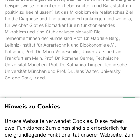
beispielsweise fermentierten Lebensmitteln und Ballaststoffen
positiv zu beeinflussen? Ist das Mikrobiom ein realistisches Ziel
für die Diagnose und Therapie von Erkrankungen und wenn ja,
für welche? Gibt es Biomarker für ein funktionierendes
Mikrobiom und sind Stuhlanalysen sinnvoll? Die
Teilnehmer*innen der Runde sind Prof. Dr. Gabriele Berg,
Leibniz-Institut für Agrartechnik und Bioökonomie e.V.,
Potsdam, Prof. Dr. Maria Vehreschild, Universitätsmedizin
Frankfurt am Main, Prof. Dr. Romana Gerner, Technische
Universität München, Prof. Dr. Katharina Timper, Technische
Universität München und Prof. Dr. Jens Walter, University
College Cork, Irland.
Hinweis zu Cookies
Deutsche Gesellschaft
für Ernährung e.V.
Unsere Webseite verwendet Cookies. Diese haben
Der Wissenschaft verpflichtet - Ihre Partnerin für
Essen und Trinken
zwei Funktionen: Zum einen sind sie erforderlich für
die grundlegende Funktionalität unserer Webseite. Zum