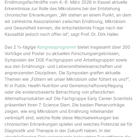
Ernährungsfachkräfte vom 4.-6. März 2026 in Kassel aktuelle
Erkenntnisse zur Rolle des Mikrobioms bei der Entstehung
chronischer Erkrankungen. „Wir stehen an einem Punkt, an dem
wir zahlreiche Assoziationen zwischen Ernährung, Mikrobiom
und Gesundheit kennen, die entscheidende Frage nach der
Kausalität jedoch noch offen ist“, sagt Prof. Dr. Dirk Haller.
Das 2 ½-tägige
Kongressprogramm
bietet insgesamt über 200
Vorträge und Poster zu aktuellen Forschungsergebnissen,
Symposien der DGE-Fachgruppen und Arbeitsgruppen sowie
aus den Ernährungs- und Lebensmittelwissenschaften und
angrenzenden Disziplinen. Die Symposien greifen aktuelle
Themen wie „Füttern wir unser Mikrobiom oder füttert es uns?“,
KI in Public Health Nutrition und Gemeinschaftsverpflegung
oder die evidenzbasierte Betrachtung von pflanzlichen
Alternativprodukten auf. Die Fachgruppe Early Career Scientists
präsentiert ihren 7. Science Slam. Die beiden Plenarvorträge
zeigen, wie eng Mikrobiom und Ernährung miteinander
verknüpft sind, welche Rolle diese Wechselwirkungen bei
chronischen Erkrankungen spielen und welches Potenzial sie für
Diagnostik und Therapie in der Zukunft haben. In der
abschließenden Diskussionsrunde beleuchten Expert*innen die