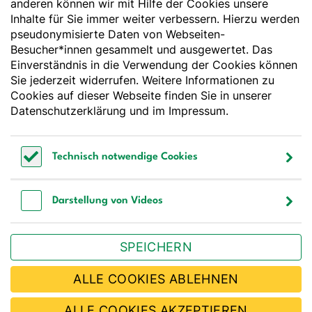
anderen können wir mit Hilfe der Cookies unsere
Deutsche Gesellschaft für Ernährung e. V.
Inhalte für Sie immer weiter verbessern. Hierzu werden
pseudonymisierte Daten von Webseiten-
Godesberger Allee 136
Besucher*innen gesammelt und ausgewertet. Das
53175 Bonn
Einverständnis in die Verwendung der Cookies können
Tel:
+49 228 3776-600
Sie jederzeit widerrufen. Weitere Informationen zu
Fax:
+49 228 3776-800
Cookies auf dieser Webseite finden Sie in unserer
E-Mail:
webmaster@dge.de
Datenschutzerklärung
und im
Impressum
.
[socialLinksTitle]
Technisch notwendige Cookies
Bluesky
LinkedIn
Youtube
Facebook
Instagram
Technisch notwendige Cookies
Bestellen Sie unseren Newsletter
Darstellung von Videos
Darstellung von Videos
SPEICHERN
JETZT ABONNIEREN
ALLE COOKIES ABLEHNEN
ALLE COOKIES AKZEPTIEREN