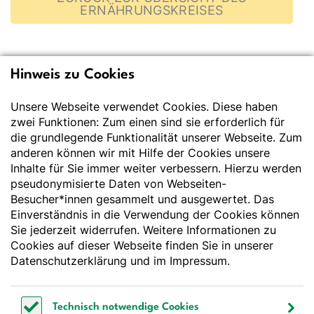
ERNÄHRUNGSKREISES
Hinweis zu Cookies
Deutsche Gesellschaft
für Ernährung e.V.
Unsere Webseite verwendet Cookies. Diese haben
zwei Funktionen: Zum einen sind sie erforderlich für
Der Wissenschaft verpflichtet - Ihre Partnerin für
die grundlegende Funktionalität unserer Webseite. Zum
Essen und Trinken
anderen können wir mit Hilfe der Cookies unsere
Inhalte für Sie immer weiter verbessern. Hierzu werden
pseudonymisierte Daten von Webseiten-
Deutsche Gesellschaft für Ernährung e. V.
Besucher*innen gesammelt und ausgewertet. Das
Godesberger Allee 136
Einverständnis in die Verwendung der Cookies können
53175 Bonn
Sie jederzeit widerrufen. Weitere Informationen zu
Tel:
+49 228 3776-600
Cookies auf dieser Webseite finden Sie in unserer
Fax:
+49 228 3776-800
Datenschutzerklärung
und im
Impressum
.
E-Mail:
webmaster@dge.de
Technisch notwendige Cookies
[socialLinksTitle]