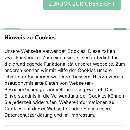
ZURÜCK ZUR ÜBERSICHT
Hinweis zu Cookies
Deutsche Gesellschaft
für Ernährung e.V.
Unsere Webseite verwendet Cookies. Diese haben
Der Wissenschaft verpflichtet - Ihre Partnerin für
Essen und Trinken
zwei Funktionen: Zum einen sind sie erforderlich für
die grundlegende Funktionalität unserer Webseite. Zum
anderen können wir mit Hilfe der Cookies unsere
Deutsche Gesellschaft für Ernährung e. V.
Inhalte für Sie immer weiter verbessern. Hierzu werden
pseudonymisierte Daten von Webseiten-
Godesberger Allee 136
Besucher*innen gesammelt und ausgewertet. Das
53175 Bonn
Einverständnis in die Verwendung der Cookies können
Tel:
+49 228 3776-600
Sie jederzeit widerrufen. Weitere Informationen zu
Fax:
+49 228 3776-800
Cookies auf dieser Webseite finden Sie in unserer
E-Mail:
webmaster@dge.de
Datenschutzerklärung
und im
Impressum
.
[socialLinksTitle]