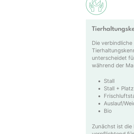
Tierhaltungsk
Die verbindliche 
Tierhaltungske
unterscheidet f
während der Ma
Stall
Stall + Platz
Frischluftsta
Auslauf/Wei
Bio
Zunächst ist di
verpflichtend fü