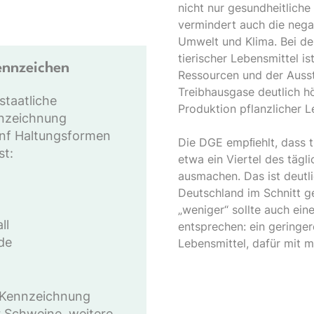
nicht nur gesundheitliche
vermindert auch die negat
Umwelt und Klima. Bei de
tierischer Lebensmittel i
ennzeichen
Ressourcen und der Auss
Treibhausgase deutlich hö
staatliche
Produktion pflanzlicher L
nnzeichnung
ünf Haltungsformen
Die DGE empﬁehlt, dass t
st:
etwa ein Viertel des tägl
ausmachen. Das ist deutli
Deutschland im Schnitt g
„weniger“ sollte auch ein
ll
entsprechen: ein geringer
de
Lebensmittel, dafür mit m
e Kennzeichnung
r Schweine, weitere