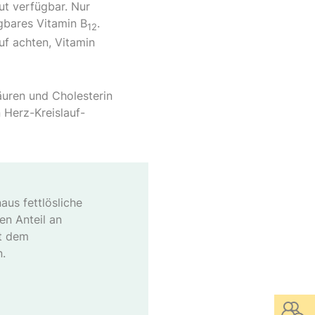
ut verfügbar. Nur
gbares Vitamin B
.
12
uf achten, Vitamin
äuren und Cholesterin
 Herz-Kreislauf-
aus fettlösliche
en Anteil an
it dem
n.