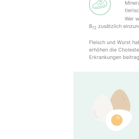
Minera
tieri
Wer w
B
zusätzlich einzu
12
Fleisch und Wurst ha
erhöhen die Choleste
Erkrankungen beitrag