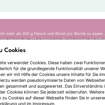
cht mehr als 300 g Fleisch und Wurst pro Woche zu essen.
der weniger als 300 g Fleisch pro Woche können die Nährst
piel Fisch, Milch und Milchprodukte sowie Käse und Eier is
u Cookies
ch (ca. 120 g) und 1 Portion Wurst (ca. 30 g) pro Woche aus
che Auswahl zwischen rotem und weißem Fleisch sorgt für
ite verwendet Cookies. Diese haben zwei Funktione
bei geringem Risiko für Krankheiten.
rderlich für die grundlegende Funktionalität unserer 
n wir mit Hilfe der Cookies unsere Inhalte für Sie i
Hierzu werden pseudonymisierte Daten von Webseite
en gesammelt und ausgewertet. Das Einverständnis i
r Cookies können Sie jederzeit widerrufen. Weitere
 zu Cookies auf dieser Webseite finden Sie in unsere
rklärung
und im
Impressum
.
ng zwischen rotem und weißem Fleisc