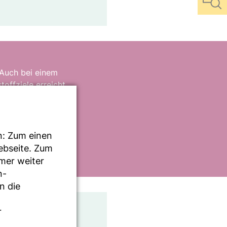
 Auch bei einem
offziele erreicht
st, dem reicht
.
 eine gute
n: Zum einen
Webseite. Zum
mmer weiter
n-
n die
r
h