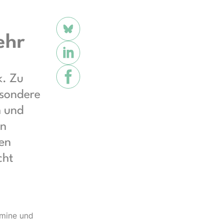
ehr
k. Zu
esondere
n und
en
hen
cht
amine und