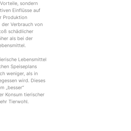
 Vorteile, sondern
iven Einflüsse auf
r Produktion
st der Verbrauch von
toß schädlicher
her als bei der
ebensmittel.
ierische Lebensmittel
ichen Speiseplans
ch weniger, als in
egessen wird. Dieses
em „besser“
er Konsum tierischer
ehr Tierwohl.