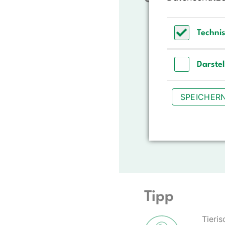
Rotes Fleisch is
bzw. Schaf und 
Techni
Rotes Fleisch ist
Technisch 
beispielsweise Ei
Darste
viel rotes Fleisc
höheres Risiko f
Darstellun
Dickdarmkrebs.
SPEICHER
Weißes Fleisch i
Für weißes Fleis
Wissensstand ke
Tipp
Tieri