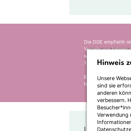
Die DGE empfiehlt ni
Verzehr von keinem o
werden. Wer zum Beis
Hinweis z
1 Portion rotes Fleis
Eine abwechslungsrei
Unsere Webse
Nährstoffversorgung 
sind sie erfo
anderen könne
verbessern. 
Besucher*inn
Verwendung de
Informationen
Datenschutze
Unterscheidu