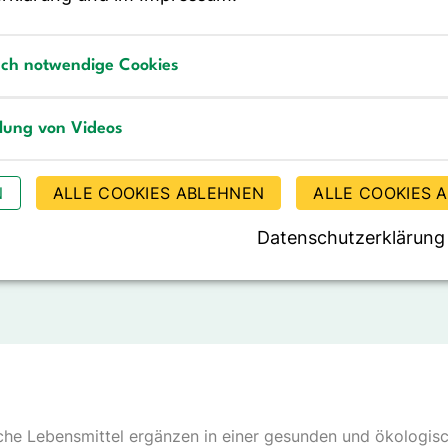
t das Fleisch von Rind, Schwein, Lamm
Ziege
sch notwendige Cookies
 reicher an Nährstoffen wie
notwendige Cookies
sen, Vitamin B
und Zink. Wer jedoch
12
llung von Videos
h und insbesondere Wurst isst, hat ein
ür Herz-Kreislauf-Erkrankungen und
g von Videos
N
ALLE COOKIES ABLEHNEN
ALLE COOKIES 
st das Fleisch von Geflügel wie Huhn.
Datenschutzerklärung
ch besteht nach derzeitigem
ine Beziehung zu Krebserkrankungen.
sche Lebensmittel ergänzen in einer gesunden und ökologis