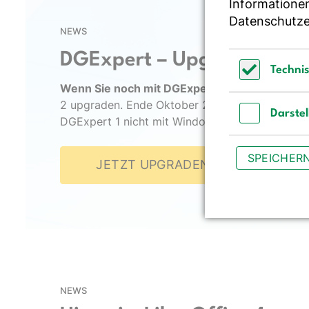
Informationen
Datenschutze
NEWS
DGExpert – Upgrade auf Ve
Techni
Wenn Sie noch mit DGExpert Version 1 arbeit
Technisch 
2 upgraden. Ende Oktober 2025 stellen wir nac
Darste
DGExpert 1 nicht mit Windows 11 kompatibel ist
Darstellun
SPEICHER
JETZT UPGRADEN
NEWS