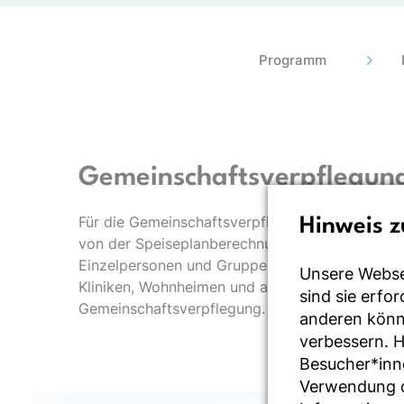
Programm
Gemeinschaftsverpflegun
Für die Gemeinschaftsverpflegung deckt DGExp
Hinweis z
von der Speiseplanberechnung in der Küche bis
Einzelpersonen und Gruppen ab. Damit ist es ide
Unsere Webse
Kliniken, Wohnheimen und allen Einrichtungen d
sind sie erfo
Gemeinschaftsverpflegung.
anderen könne
verbessern. 
Besucher*inn
Verwendung de