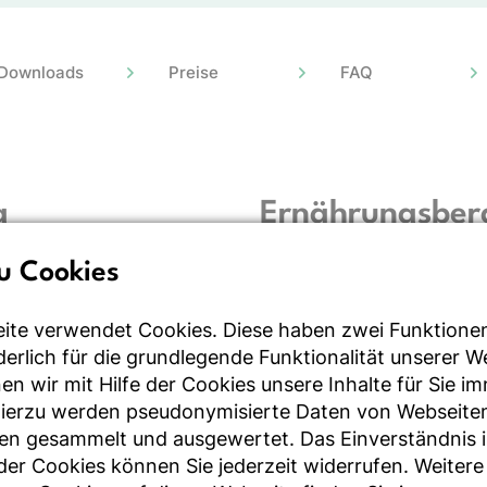
Downloads
Preise
FAQ
g
Ernährungsber
ert alle Aufgabenbereiche
Für die Ernährungsberatung
u Cookies
 hin zur Beratung von
der Ernährungsberatung un
al für den Einsatz in
Dokumentation der Sitzunge
ite verwendet Cookies. Diese haben zwei Funktione
er
der Auswertung der Verzehr
rderlich für die grundlegende Funktionalität unserer 
n wir mit Hilfe der Cookies unsere Inhalte für Sie i
Hierzu werden pseudonymisierte Daten von Webseite
en gesammelt und ausgewertet. Das Einverständnis i
r Cookies können Sie jederzeit widerrufen. Weitere