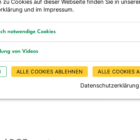
 zu Cookies auf dieser Webseite finden Sie in unsere
rklärung
und im
Impressum
.
rsion 2 erforderlich
sch notwendige Cookies
en
, sollten Sie dieses Jahr noch auf DGExpert Version
notwendige Cookies
h 12 Jahren den Updateservice für DGExpert 1 ein, da
llung von Videos
.
g von Videos
N
ALLE COOKIES ABLEHNEN
ALLE COOKIES 
Datenschutzerklärung