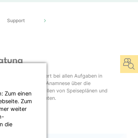
Support
atung
 unterstützt DGExpert bei allen Aufgaben in
d -therapie von der Anamnese über die
n bis hin zum Erstellen von Speiseplänen und
n: Zum einen
protokolle der Klienten.
Webseite. Zum
mmer weiter
n-
n die