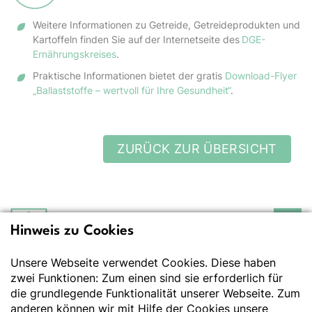
Weitere Informationen zu Getreide, Getreideprodukten und
Kartoffeln finden Sie auf
der Internetseite des
DGE-
Ernährungskreises
.
Praktische Informationen bietet der gratis
Download-Flyer
„Ballaststoffe – wertvoll für Ihre Gesundheit“
.
ZURÜCK ZUR ÜBERSICHT
Hinweis zu Cookies
Deutsche Gesellschaft
für Ernährung e.V.
Unsere Webseite verwendet Cookies. Diese haben
Der Wissenschaft verpflichtet - Ihre Partnerin für
Essen und Trinken
zwei Funktionen: Zum einen sind sie erforderlich für
die grundlegende Funktionalität unserer Webseite. Zum
anderen können wir mit Hilfe der Cookies unsere