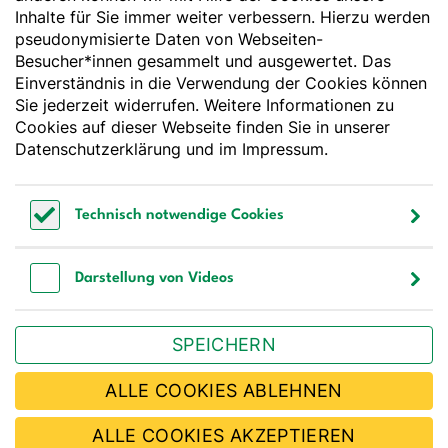
Deutsche Gesellschaft für Ernährung e. V.
Inhalte für Sie immer weiter verbessern. Hierzu werden
pseudonymisierte Daten von Webseiten-
Godesberger Allee 136
Besucher*innen gesammelt und ausgewertet. Das
53175 Bonn
Einverständnis in die Verwendung der Cookies können
Tel:
+49 228 3776-600
Sie jederzeit widerrufen. Weitere Informationen zu
Fax:
+49 228 3776-800
Cookies auf dieser Webseite finden Sie in unserer
E-Mail:
webmaster@dge.de
Datenschutzerklärung
und im
Impressum
.
[socialLinksTitle]
Technisch notwendige Cookies
Bluesky
LinkedIn
Youtube
Facebook
Instagram
Technisch notwendige Cookies
Bestellen Sie unseren Newsletter
Darstellung von Videos
Darstellung von Videos
SPEICHERN
JETZT ABONNIEREN
ALLE COOKIES ABLEHNEN
ALLE COOKIES AKZEPTIEREN