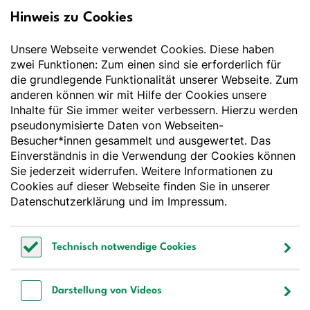
Hinweis zu Cookies
Deutsche Gesellschaft
für Ernährung e.V.
Unsere Webseite verwendet Cookies. Diese haben
zwei Funktionen: Zum einen sind sie erforderlich für
Der Wissenschaft verpflichtet - Ihre Partnerin für
die grundlegende Funktionalität unserer Webseite. Zum
Essen und Trinken
anderen können wir mit Hilfe der Cookies unsere
Inhalte für Sie immer weiter verbessern. Hierzu werden
pseudonymisierte Daten von Webseiten-
Deutsche Gesellschaft für Ernährung e. V.
Besucher*innen gesammelt und ausgewertet. Das
Godesberger Allee 136
Einverständnis in die Verwendung der Cookies können
53175 Bonn
Sie jederzeit widerrufen. Weitere Informationen zu
Tel:
+49 228 3776-600
Cookies auf dieser Webseite finden Sie in unserer
Fax:
+49 228 3776-800
Datenschutzerklärung
und im
Impressum
.
E-Mail:
webmaster@dge.de
Technisch notwendige Cookies
[socialLinksTitle]
Technisch notwendige Cookies
Bluesky
LinkedIn
Youtube
Facebook
Instagram
Darstellung von Videos
Bestellen Sie unseren Newsletter