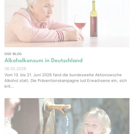
el-Shots - stock.adobe.com
DGE-BLOG
Alkoholkonsum in Deutschland
06.02.2026
Vom 13. bis 21. Juni 2026 fand die bundesweite Aktionswoche
Alkohol statt. Die Präventionskampagne lud Erwachsene ein, sich
krit…