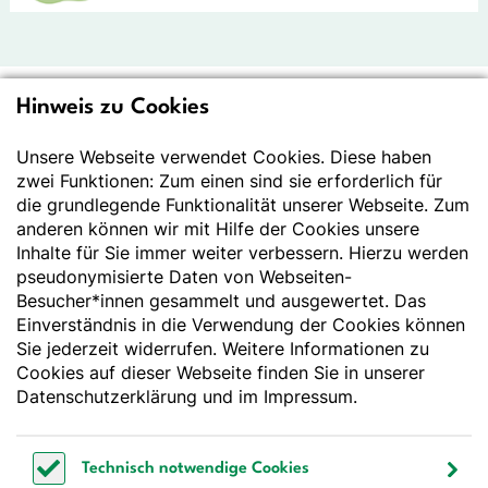
Hinweis zu Cookies
Deutsche Gesellschaft
für Ernährung e.V.
Unsere Webseite verwendet Cookies. Diese haben
zwei Funktionen: Zum einen sind sie erforderlich für
Der Wissenschaft verpflichtet - Ihre Partnerin für
die grundlegende Funktionalität unserer Webseite. Zum
Essen und Trinken
anderen können wir mit Hilfe der Cookies unsere
Inhalte für Sie immer weiter verbessern. Hierzu werden
pseudonymisierte Daten von Webseiten-
Deutsche Gesellschaft für Ernährung e. V.
Besucher*innen gesammelt und ausgewertet. Das
Godesberger Allee 136
Einverständnis in die Verwendung der Cookies können
53175 Bonn
Sie jederzeit widerrufen. Weitere Informationen zu
Tel:
+49 228 3776-600
Cookies auf dieser Webseite finden Sie in unserer
Fax:
+49 228 3776-800
Datenschutzerklärung
und im
Impressum
.
E-Mail:
webmaster@dge.de
Technisch notwendige Cookies
[socialLinksTitle]