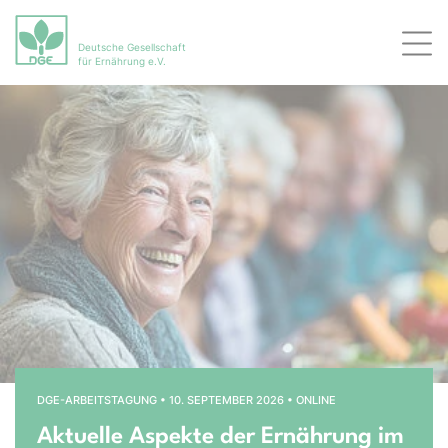
Deutsche Gesellschaft
Men
für Ernährung e.V.
Bühnenslider überspringen
Startseite
DGE-ARBEITSTAGUNG • 10. SEPTEMBER 2026 • ONLINE
Aktuelle Aspekte der Ernährung im