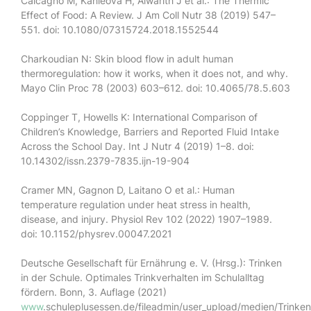
Calcagno M, Kahleova H, Alwarith J et al.: The Thermic
Effect of Food: A Review. J Am Coll Nutr 38 (2019) 547–
551. doi: 10.1080/07315724.2018.1552544
Charkoudian N: Skin blood flow in adult human
thermoregulation: how it works, when it does not, and why.
Mayo Clin Proc 78 (2003) 603–612. doi: 10.4065/78.5.603
Coppinger T, Howells K: International Comparison of
Children’s Knowledge, Barriers and Reported Fluid Intake
Across the School Day. Int J Nutr 4 (2019) 1–8. doi:
10.14302/issn.2379-7835.ijn-19-904
Cramer MN, Gagnon D, Laitano O et al.: Human
temperature regulation under heat stress in health,
disease, and injury. Physiol Rev 102 (2022) 1907–1989.
doi: 10.1152/physrev.00047.2021
Deutsche Gesellschaft für Ernährung e. V. (Hrsg.): Trinken
in der Schule. Optimales Trinkverhalten im Schulalltag
fördern. Bonn, 3. Auflage (2021)
www
.schuleplusessen.de/fileadmin/user_upload/medien/Trinken