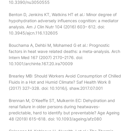
10.3390/nu3050555
Benton D, Jenkins KT, Watkins HT et al.: Minor degree of
hypohydration adversely influences cognition: a mediator
analysis. Am J Clin Nutr 104 (2016) 603– 612. doi:
10.3945/ajcn.116.132605
Bouchama A, Dehbi M, Mohamed G et al.: Prognostic
factors in heat wave related deaths: a meta-analysis. Arch
Intern Med 167 (2007) 2170–2176. doi:
10.1001/archinte.167.20.ira70009
Brearley MB: Should Workers Avoid Consumption of Chilled
Fluids in a Hot and Humid Climate? Saf Health Work 8
(2017) 327–328. doi: 10.1016/j. shaw.2017.07.001
Brennan M, O’Keeffe ST, Mulkerrin EC: Dehydration and
renal failure in older persons during heatwaves-
predictable, hard to identify but preventable? Age Ageing
48 (2019) 615–618. doi: 10.1093/ageing/afz080