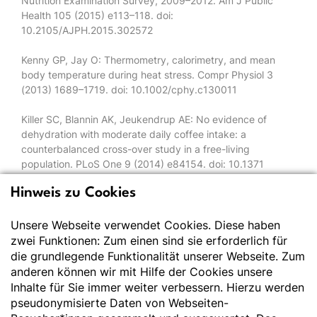
Nutrition Examination Survey, 2009–2012. Am J Public
Health 105 (2015) e113–118. doi:
10.2105/AJPH.2015.302572
Kenny GP, Jay O: Thermometry, calorimetry, and mean
body temperature during heat stress. Compr Physiol 3
(2013) 1689–1719. doi: 10.1002/cphy.c130011
Killer SC, Blannin AK, Jeukendrup AE: No evidence of
dehydration with moderate daily coffee intake: a
counterbalanced cross-over study in a free-living
population. PLoS One 9 (2014) e84154. doi: 10.1371
journal.pone.0084154
Hinweis zu Cookies
Lee JKW, Tan B, Ogden HB et al.: Exertional heat stroke:
nutritional considerations. Exp Physiol 107 (2022) 1122–
Unsere Webseite verwendet Cookies. Diese haben
1135. doi: 10.1113/EP090149
zwei Funktionen: Zum einen sind sie erforderlich für
die grundlegende Funktionalität unserer Webseite. Zum
Lee TH, Lee JW, Osaka T et al.: Lack of integrative control
anderen können wir mit Hilfe der Cookies unsere
of body temperature after capsaicin administration. Korean
Inhalte für Sie immer weiter verbessern. Hierzu werden
J Intern Med 15 (2000) 103–108. doi:
pseudonymisierte Daten von Webseiten-
10.3904/kjim.2000.15.2.103