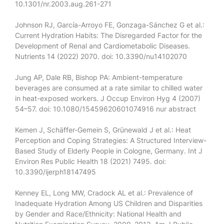
10.1301/nr.2003.aug.261-271
Johnson RJ, García-Arroyo FE, Gonzaga-Sánchez G et al.:
Current Hydration Habits: The Disregarded Factor for the
Development of Renal and Cardiometabolic Diseases.
Nutrients 14 (2022) 2070. doi: 10.3390/nu14102070
Jung AP, Dale RB, Bishop PA: Ambient-temperature
beverages are consumed at a rate similar to chilled water
in heat-exposed workers. J Occup Environ Hyg 4 (2007)
54–57. doi: 10.1080/15459620601074916 nur abstract
Kemen J, Schäffer-Gemein S, Grünewald J et al.: Heat
Perception and Coping Strategies: A Structured Interview-
Based Study of Elderly People in Cologne, Germany. Int J
Environ Res Public Health 18 (2021) 7495. doi:
10.3390/ijerph18147495
Kenney EL, Long MW, Cradock AL et al.: Prevalence of
Inadequate Hydration Among US Children and Disparities
by Gender and Race/Ethnicity: National Health and