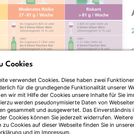
u Cookies
welche Mengen sind als risikoarm, mit einem moderaten Risiko sowie als riskant anzusehen?
ite verwendet Cookies. Diese haben zwei Funktione
rderlich für die grundlegende Funktionalität unserer 
n wir mit Hilfe der Cookies unsere Inhalte für Sie i
Hierzu werden pseudonymisierte Daten von Webseite
en gesammelt und ausgewertet. Das Einverständnis i
r Cookies können Sie jederzeit widerrufen. Weitere
nd (GEDA 2019/2020-EHIS) des Robert Koch-Instituts
 zu Cookies auf dieser Webseite finden Sie in unsere
der Frauen in Deutschland Alkohol in moderat bis
rklärung
und im
Impressum
.