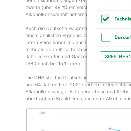
hoch riskanten Mengen konsumieren. Unter Männ
zweite (über 48 %) ein solches Alkoholverhalten
Alkoholkonsum mit höherem Bildungsgrad steigt 
Techni
Auch die Deutsche Hauptstelle für Suchtfrage
Technisch 
einem ähnlichen Ergebnis. Der Pro-Kopf-Alkohol
Darste
Litern Reinalkohol im Jahr. Die durchschnittli
Darstellun
mehr als doppelt so hoch wie die durchschnittl
SPEICHER
Jahr. Im Großen und Ganzen sinkt der Alkoholk
1980 noch bei 15,1 Litern.
Die DHS stellt in Deutschland einen riskanten
und 64 Jahren fest. 2021 starben in Deutschla
Alkoholkonsums, z. B. Leberzirrhose und Krebs, 
übertragbare Krankheiten, die unter Alkoholei