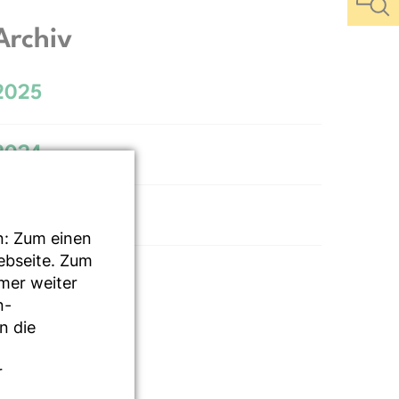
Archiv
2025
2024
2023
n: Zum einen
Webseite. Zum
mmer weiter
n-
n die
r