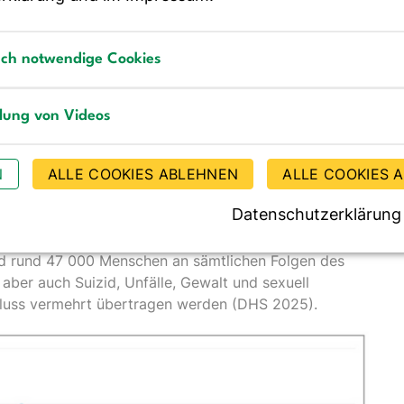
ern ab einem Alter von 45 Jahren zeigt fast jeder
. Auffällig ist, dass die Tendenz zu einem riskanten
(Richter et al. 2025).
sch notwendige Cookies
n (DHS) kommt in ihrem Jahrbuch Sucht 2025 zu
notwendige Cookies
konsum (PKA) liegt in Deutschland aktuell bei 10,2
llung von Videos
ch konsumierte Alkoholmenge ist in Deutschland damit
g von Videos
iche Trinkmenge von weltweit 5,5 Litern pro Kopf und
N
ALLE COOKIES ABLEHNEN
ALLE COOKIES 
onsum in Deutschland jedoch jährlich. So lag der PKA
Datenschutzerklärung
 Konsum von Alkohol bei 7,9 Mio. Menschen zwischen 18
nd rund 47 000 Menschen an sämtlichen Folgen des
aber auch Suizid, Unfälle, Gewalt und sexuell
nfluss vermehrt übertragen werden (DHS 2025).