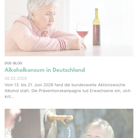
el-Shots - stock.adobe.com
DGE-BLOG
Alkoholkonsum in Deutschland
06.02.2026
Vom 13. bis 21. Juni 2026 fand die bundesweite Aktionswoche
Alkohol statt. Die Präventionskampagne lud Erwachsene ein, sich
krit…