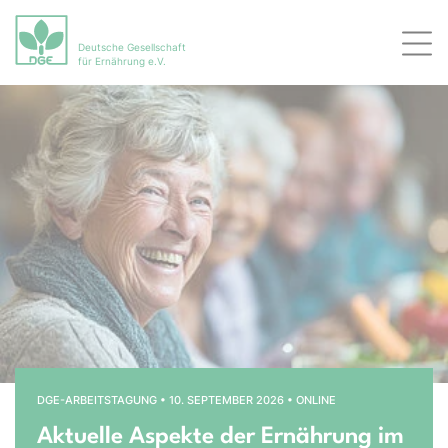
Deutsche Gesellschaft
Men
für Ernährung e.V.
Bühnenslider überspringen
Startseite
DGE-ARBEITSTAGUNG • 10. SEPTEMBER 2026 • ONLINE
Aktuelle Aspekte der Ernährung im