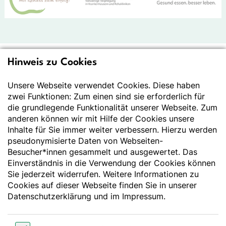
Hinweis zu Cookies
Deutsche Gesellschaft
für Ernährung e.V.
Unsere Webseite verwendet Cookies. Diese haben
zwei Funktionen: Zum einen sind sie erforderlich für
Der Wissenschaft verpflichtet - Ihre Partnerin für
die grundlegende Funktionalität unserer Webseite. Zum
Essen und Trinken
anderen können wir mit Hilfe der Cookies unsere
Inhalte für Sie immer weiter verbessern. Hierzu werden
pseudonymisierte Daten von Webseiten-
Deutsche Gesellschaft für Ernährung e. V.
Besucher*innen gesammelt und ausgewertet. Das
Godesberger Allee 136
Einverständnis in die Verwendung der Cookies können
53175 Bonn
Sie jederzeit widerrufen. Weitere Informationen zu
Tel:
+49 228 3776-600
Cookies auf dieser Webseite finden Sie in unserer
Fax:
+49 228 3776-800
Datenschutzerklärung
und im
Impressum
.
E-Mail:
webmaster@dge.de