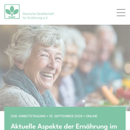
Deutsche Gesellschaft
Men
für Ernährung e.V.
Bühnenslider überspringen
Startseite
DGE-ARBEITSTAGUNG • 10. SEPTEMBER 2026 • ONLINE
Aktuelle Aspekte der Ernährung im