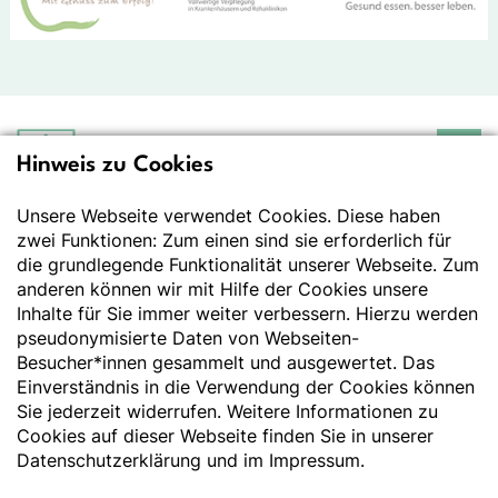
Hinweis zu Cookies
Deutsche Gesellschaft
für Ernährung e.V.
Unsere Webseite verwendet Cookies. Diese haben
Der Wissenschaft verpflichtet - Ihre Partnerin für
Essen und Trinken
zwei Funktionen: Zum einen sind sie erforderlich für
die grundlegende Funktionalität unserer Webseite. Zum
anderen können wir mit Hilfe der Cookies unsere
Deutsche Gesellschaft für Ernährung e. V.
Inhalte für Sie immer weiter verbessern. Hierzu werden
pseudonymisierte Daten von Webseiten-
Godesberger Allee 136
Besucher*innen gesammelt und ausgewertet. Das
53175 Bonn
Einverständnis in die Verwendung der Cookies können
Tel:
+49 228 3776-600
Sie jederzeit widerrufen. Weitere Informationen zu
Fax:
+49 228 3776-800
Cookies auf dieser Webseite finden Sie in unserer
E-Mail:
webmaster@dge.de
Datenschutzerklärung
und im
Impressum
.