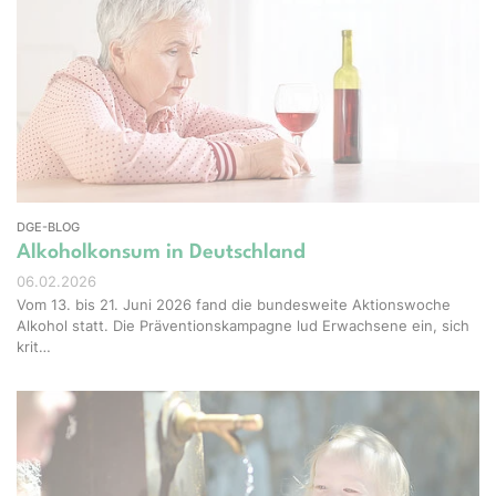
el-Shots - stock.adobe.com
DGE-BLOG
Alkoholkonsum in Deutschland
06.02.2026
Vom 13. bis 21. Juni 2026 fand die bundesweite Aktionswoche
Alkohol statt. Die Präventionskampagne lud Erwachsene ein, sich
krit…