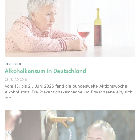
el-Shots - stock.adobe.com
DGE-BLOG
Alkoholkonsum in Deutschland
06.02.2026
Vom 13. bis 21. Juni 2026 fand die bundesweite Aktionswoche
Alkohol statt. Die Präventionskampagne lud Erwachsene ein, sich
krit…