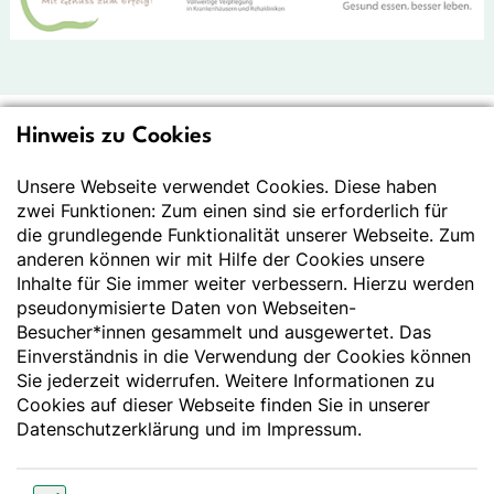
Hinweis zu Cookies
Deutsche Gesellschaft
für Ernährung e.V.
Unsere Webseite verwendet Cookies. Diese haben
zwei Funktionen: Zum einen sind sie erforderlich für
Der Wissenschaft verpflichtet - Ihre Partnerin für
die grundlegende Funktionalität unserer Webseite. Zum
Essen und Trinken
anderen können wir mit Hilfe der Cookies unsere
Inhalte für Sie immer weiter verbessern. Hierzu werden
pseudonymisierte Daten von Webseiten-
Deutsche Gesellschaft für Ernährung e. V.
Besucher*innen gesammelt und ausgewertet. Das
Godesberger Allee 136
Einverständnis in die Verwendung der Cookies können
53175 Bonn
Sie jederzeit widerrufen. Weitere Informationen zu
Tel:
+49 228 3776-600
Cookies auf dieser Webseite finden Sie in unserer
Fax:
+49 228 3776-800
Datenschutzerklärung
und im
Impressum
.
E-Mail:
webmaster@dge.de