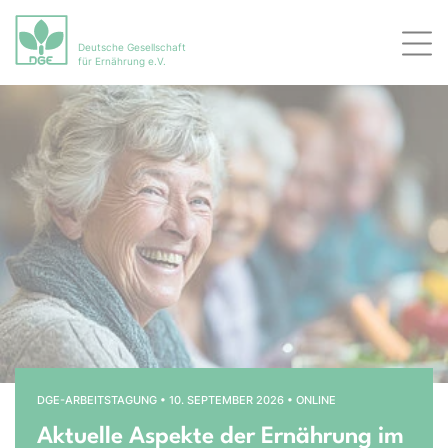
Deutsche Gesellschaft
Men
für Ernährung e.V.
Bühnenslider überspringen
Startseite
DGE-ARBEITSTAGUNG • 10. SEPTEMBER 2026 • ONLINE
Aktuelle Aspekte der Ernährung im