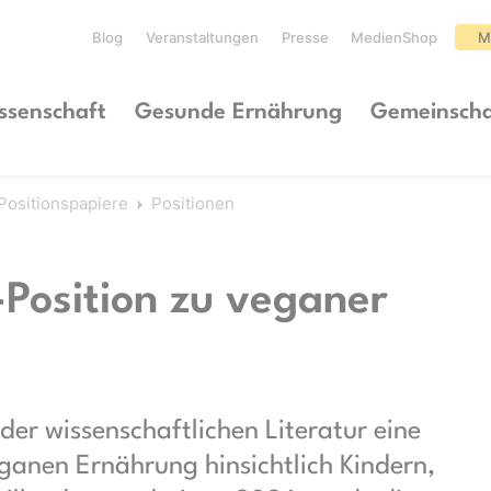
Blog
Veranstaltungen
Presse
MedienShop
M
ssenschaft
Gesunde Ernährung
Gemeinscha
Positionspapiere
Positionen
Position zu veganer
er wissenschaftlichen Literatur eine
eganen Ernährung hinsichtlich Kindern,