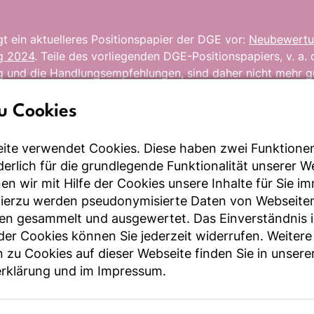
t ein aktuelleres Positionspapier der DGE vor:
Neubewertu
g 2024
. Teile des vorliegenden DGE-Positionspapiers, v. a.
 und die Handlungsempfehlungen, sind daher nicht mehr gü
u Cookies
ite verwendet Cookies. Diese haben zwei Funktione
rderlich für die grundlegende Funktionalität unserer 
chung der Position der DGE zu veganer Ernährung sind einig
n wir mit Hilfe der Cookies unsere Inhalte für Sie i
eganen Ernährung bei Bevölkerungsgruppen mit besonderem
Hierzu werden pseudonymisierte Daten von Webseite
erschienen. Zur Identifizierung relevanter Publikationen w
en gesammelt und ausgewertet. Das Einverständnis i
aturrecherche im 4-Augen-Prinzip in den Datenbanken NCB
r Cookies können Sie jederzeit widerrufen. Weitere
m Suchbegriff „vegan“ durchgeführt.
 zu Cookies auf dieser Webseite finden Sie in unsere
 Publikationen zu drei Studien identifiziert. Die wenigen, 
rklärung
und im
Impressum
.
hin, dass sich der Vitamin-B12-Gehalt der Frauenmilch und 
h nicht signifikant zwischen vegan, vegetarisch und omnivo