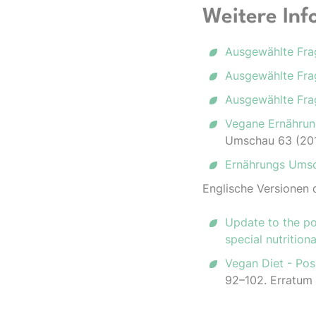
Weitere Inf
Ausgewählte Fra
Ausgewählte Fra
Ausgewählte Fra
Vegane Ernährung
Umschau 63 (201
Er­nähr­ungs Um­s
Englische Versionen 
Update to the po
special nutritio
Vegan Diet - Pos
92–102. Erratum 