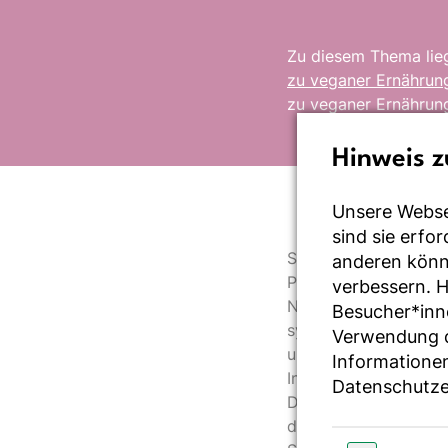
Zu diesem Thema lieg
zu veganer Ernährun
zu veganer Ernährung
Hinweis z
Unsere Webse
sind sie erfo
Seit der Veröffentli
anderen könne
Publikationen zur v
verbessern. 
Nährstoffversorgung 
Besucher*inn
systematische Liter
Verwendung de
und Cochrane mit de
Informationen
Insgesamt wurden fünf
Datenschutze
Daten deuten darauf 
der Kinder statistisc