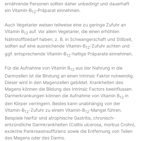
ernährende Personen sollten daher unbedingt und dauerhaft
ein Vitamin-B
-Präparat einnehmen.
12
Auch Vegetarier weisen teilweise eine zu geringe Zufuhr an
Vitamin B
auf. Vor allem Vegetarier, die einen erhöhten
12
Nährstoffbedarf haben, z. B. in Schwangerschaft und Stillzeit,
sollten auf eine ausreichende Vitamin-B
-Zufuhr achten und
12
ggf. entsprechende Vitamin-B
-haltige Präparate einnehmen.
12
Für die Aufnahme von Vitamin B
aus der Nahrung in die
12
Darmzellen ist die Bindung an einen Intrinsic Faktor notwendig.
Dieser wird in den Magenzellen gebildet. Krankheiten des
Magens können die Bildung des Intrinsic Factors beeinflussen.
Darmerkrankungen können die Aufnahme von Vitamin B
in
12
den Körper verringern. Beides kann unabhängig von der
Vitamin-B
-Zufuhr zu einem Vitamin-B
-Mangel führen.
12
12
Beispiele hierfür sind atrophische Gastritis, chronisch-
entzündliche Darmkrankheiten (Colitis ulcerosa, morbus Crohn),
exokrine Pankreasinsuffizienz sowie die Entfernung von Teilen
des Magens oder des Darms.