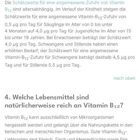
Die
Schätzwerte für eine angemessene Zufuhr von Vitamin
B
sind altersabhängig. Im Verlauf der Kindheit steigen die
12
Schätzwerte für eine angemessene Vitamin-B
-Zufuhr von
12
0,5 µg pro Tag für Säuglinge im Alter von 0 bis unter
4 Monaten auf 4,0 µg pro Tag für Jugendliche im Alter von 15
bis unter 19 Jahren. Bei Erwachsenen beträgt der Schätzwert
4,0 µg pro Tag. Schwangere und Stillende haben einen
erhöhten Bedarf; der Schätzwert für eine angemessene
Vitamin-B
-Zufuhr für Schwangere beträgt deshalb 4,5 µg pro
12
Tag und für Stillende 5,5 µg pro Tag.
nach oben
4. Welche Lebensmittel sind
natürlicherweise reich an Vitamin B₁₂?
Vitamin B
kann ausschließlich von Mikroorganismen
12
hergestellt werden und gelangt über die Nahrungskette in den
tierischen und menschlichen Organismus. Gute Vitamin-B
-
12
Lieferanten sind Fleisch, Fisch und Meeresfrüchte sowie Eier