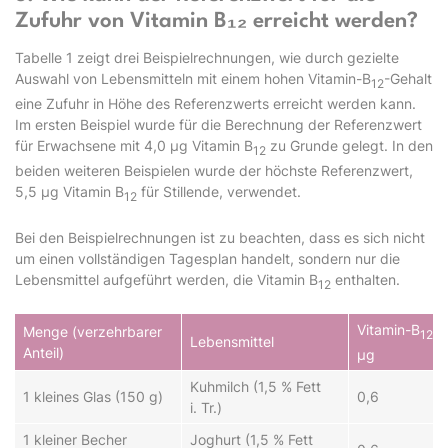
Zufuhr von Vitamin B₁₂ erreicht werden?
Tabelle 1 zeigt drei Beispielrechnungen, wie durch gezielte
Auswahl von Lebensmitteln mit einem hohen Vitamin-B
-Gehalt
12
eine Zufuhr in Höhe des Referenzwerts erreicht werden kann.
Im ersten Beispiel wurde für die Berechnung der Referenzwert
für Erwachsene mit 4,0 µg Vitamin B
zu Grunde gelegt. In den
12
beiden weiteren Beispielen wurde der höchste Referenzwert,
5,5 µg Vitamin B
für Stillende, verwendet.
12
Bei den Beispielrechnungen ist zu beachten, dass es sich nicht
um einen vollständigen Tagesplan handelt, sondern nur die
Lebensmittel aufgeführt werden, die Vitamin B
enthalten.
12
Vitamin-B
-G
Menge (verzehrbarer
12
Lebensmittel
Anteil)
µg
Kuhmilch (1,5 % Fett
1 kleines Glas (150 g)
0,6
i. Tr.)
1 kleiner Becher
Joghurt (1,5 % Fett