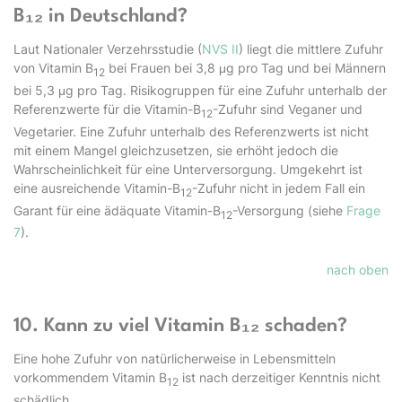
B₁₂ in Deutschland?
Laut Nationaler Verzehrsstudie (
NVS II
) liegt die mittlere Zufuhr
von Vitamin B
bei Frauen bei 3,8 μg pro Tag und bei Männern
12
bei 5,3 μg pro Tag. Risikogruppen für eine Zufuhr unterhalb der
Referenzwerte für die Vitamin-B
-Zufuhr sind Veganer und
12
Vegetarier. Eine Zufuhr unterhalb des Referenzwerts ist nicht
mit einem Mangel gleichzusetzen, sie erhöht jedoch die
Wahrscheinlichkeit für eine Unterversorgung. Umgekehrt ist
eine ausreichende Vitamin-B
-Zufuhr nicht in jedem Fall ein
12
Garant für eine ädäquate Vitamin-B
-Versorgung (siehe
Frage
12
7
).
nach oben
10. Kann zu viel Vitamin B₁₂ schaden?
Eine hohe Zufuhr von natürlicherweise in Lebensmitteln
vorkommendem Vitamin B
ist nach derzeitiger Kenntnis nicht
12
schädlich.