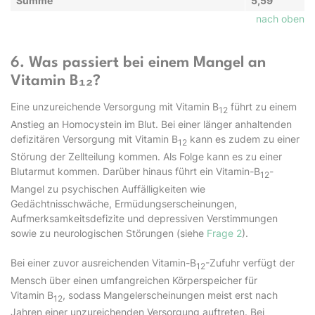
Summe
5,59
nach oben
6. Was passiert bei einem Mangel an
Vitamin B₁₂?
Eine unzureichende Versorgung mit Vitamin B
führt zu einem
12
Anstieg an Homocystein im Blut. Bei einer länger anhaltenden
defizitären Versorgung mit Vitamin B
kann es zudem zu einer
12
Störung der Zellteilung kommen. Als Folge kann es zu einer
Blutarmut kommen. Darüber hinaus führt ein Vitamin-B
-
12
Mangel zu psychischen Auffälligkeiten wie
Gedächtnisschwäche, Ermüdungserscheinungen,
Aufmerksamkeitsdefizite und depressiven Verstimmungen
sowie zu neurologischen Störungen (siehe
Frage 2
).
Bei einer zuvor ausreichenden Vitamin-B
-Zufuhr verfügt der
12
Mensch über einen umfangreichen Körperspeicher für
Vitamin B
, sodass Mangelerscheinungen meist erst nach
12
Jahren einer unzureichenden Versorgung auftreten. Bei