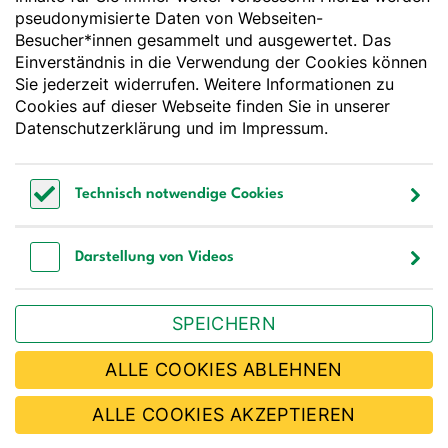
pseudonymisierte Daten von Webseiten-
Godesberger Allee 136
Besucher*innen gesammelt und ausgewertet. Das
53175 Bonn
Einverständnis in die Verwendung der Cookies können
Tel:
+49 228 3776-600
Sie jederzeit widerrufen. Weitere Informationen zu
Fax:
+49 228 3776-800
Cookies auf dieser Webseite finden Sie in unserer
E-Mail:
webmaster@dge.de
Datenschutzerklärung
und im
Impressum
.
[socialLinksTitle]
Technisch notwendige Cookies
Bluesky
LinkedIn
Youtube
Facebook
Instagram
Technisch notwendige Cookies
Bestellen Sie unseren Newsletter
Darstellung von Videos
Darstellung von Videos
SPEICHERN
JETZT ABONNIEREN
ALLE COOKIES ABLEHNEN
ALLE COOKIES AKZEPTIEREN