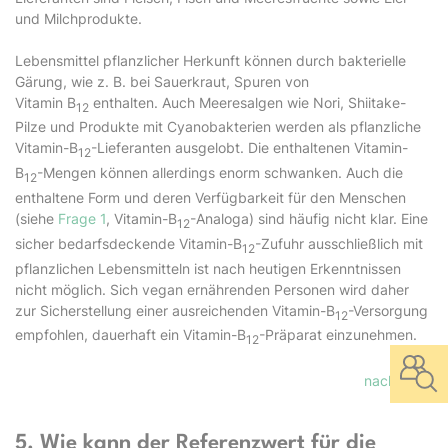
und Milchprodukte.
Lebensmittel pflanzlicher Herkunft können durch bakterielle
Gärung, wie z. B. bei Sauerkraut, Spuren von
Vitamin B
enthalten. Auch Meeresalgen wie Nori, Shiitake-
12
Pilze und Produkte mit Cyanobakterien werden als pflanzliche
Vitamin-B
-Lieferanten ausgelobt. Die enthaltenen Vitamin-
12
B
-Mengen können allerdings enorm schwanken. Auch die
12
enthaltene Form und deren Verfügbarkeit für den Menschen
(siehe
Frage 1
, Vitamin-B
-Analoga) sind häufig nicht klar. Eine
12
sicher bedarfsdeckende Vitamin-B
-Zufuhr ausschließlich mit
12
pflanzlichen Lebensmitteln ist nach heutigen Erkenntnissen
nicht möglich. Sich vegan ernährenden Personen wird daher
zur Sicherstellung einer ausreichenden Vitamin-B
-Versorgung
12
empfohlen, dauerhaft ein Vitamin-B
-Präparat einzunehmen.
12
nach oben
5. Wie kann der Referenzwert für die