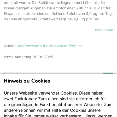
ermittelt wurde. Die Schätzwerte liegen dabei höher als die
bisher gültigen Angaben zur empfohlenen Zufuhr, z. B. galt für
Erwachsene bisher eine empfohlene Zufuhr von 3,0 µg pro Tag,
der nun abgeleitete Schätzwert liegt bei 4,0 µg pro Tag.
nach oben
Quelle:
Referenzwerte für die Nährstoffzufuhr
letzte Änderung: 10.09.2025
Hinweis zu Cookies
Deutsche Gesellschaft
für Ernährung e.V.
Unsere Webseite verwendet Cookies. Diese haben
Der Wissenschaft verpflichtet - Ihre Partnerin für
Essen und Trinken
zwei Funktionen: Zum einen sind sie erforderlich für
die grundlegende Funktionalität unserer Webseite. Zum
anderen können wir mit Hilfe der Cookies unsere
Deutsche Gesellschaft für Ernährung e. V.
Inhalte für Sie immer weiter verbessern. Hierzu werden