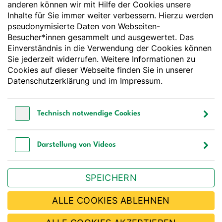
anderen können wir mit Hilfe der Cookies unsere
Deutsche Gesellschaft für Ernährung e. V.
Inhalte für Sie immer weiter verbessern. Hierzu werden
pseudonymisierte Daten von Webseiten-
Godesberger Allee 136
Besucher*innen gesammelt und ausgewertet. Das
53175 Bonn
Einverständnis in die Verwendung der Cookies können
Tel:
+49 228 3776-600
Sie jederzeit widerrufen. Weitere Informationen zu
Fax:
+49 228 3776-800
Cookies auf dieser Webseite finden Sie in unserer
E-Mail:
webmaster@dge.de
Datenschutzerklärung
und im
Impressum
.
[socialLinksTitle]
Technisch notwendige Cookies
Bluesky
LinkedIn
Youtube
Facebook
Instagram
Technisch notwendige Cookies
Bestellen Sie unseren Newsletter
Darstellung von Videos
Darstellung von Videos
SPEICHERN
JETZT ABONNIEREN
ALLE COOKIES ABLEHNEN