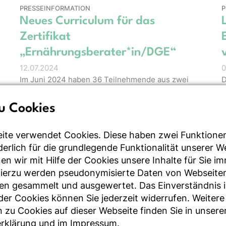
PRESSEINFORMATION
P
Neues Curriculum für das
Zertifikat
„Ernährungsberater*in/DGE“
12.07.2024
0
Im Juni 2024 haben 36 Teilnehmende aus zwei
D
Lehrgängen „Ernährungsberater*in/DGE“ ihre
v
Abschlussprüfung bestanden. Das Besondere…
a
u Cookies
NACHRICHTEN
D
ite verwendet Cookies. Diese haben zwei Funktione
t
DGE-Infoflyer: Vegan essen – klug
rderlich für die grundlegende Funktionalität unserer 
kombinieren
n wir mit Hilfe der Cookies unsere Inhalte für Sie i
25.06.2024
2
Hierzu werden pseudonymisierte Daten von Webseite
Mit der Veröffentlichung des neuen DGE-
S
en gesammelt und ausgewertet. Das Einverständnis i
Positionspapiers zu veganer Ernährung hat die DGE
Q
r Cookies können Sie jederzeit widerrufen. Weitere
ihren Infoflyer „Vegan essen – klug kom…
b
 zu Cookies auf dieser Webseite finden Sie in unsere
rklärung
und im
Impressum
.