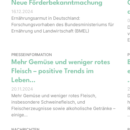
)
Neue Förderbekanntmachung
16.12.2024
Ernährungsarmut in Deutschland:
0
Forschungsvorhaben des Bundesministeriums für
s
D
Ernährung und Landwirtschaft (BMEL)
v
E
PRESSEINFORMATION
P
Mehr Gemüse und weniger rotes
Fleisch – positive Trends im
Leben…
20.11.2024
2
Mehr Gemüse und weniger rotes Fleisch,
D
insbesondere Schweinefleisch, und
h
Fleischerzeugnisse sowie alkoholische Getränke –
R
einige…
NACHRICHTEN
P