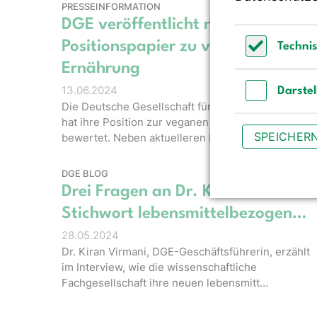
PRESSEINFORMATION
DGE veröffentlicht neues
Positionspapier zu veganer
Techni
Ernährung
Technisch 
13.06.2024
Darste
Die Deutsche Gesellschaft für Ernährung e. V. (DG
Darstellun
hat ihre Position zur veganen Ernährung neu
SPEICHER
bewertet. Neben aktuelleren Date…
DGE BLOG
Drei Fragen an Dr. Kiran Virmani 
Stichwort lebensmittelbezogen…
28.05.2024
Dr. Kiran Virmani, DGE-Geschäftsführerin, erzählt
im Interview, wie die wissenschaftliche
Fachgesellschaft ihre neuen lebensmitt…