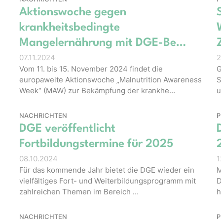
Aktionswoche gegen
krankheitsbedingte
Mangelernährung mit DGE-Be…
07.11.2024
2
Vom 11. bis 15. November 2024 findet die
G
europaweite Aktionswoche „Malnutrition Awareness
S
Week“ (MAW) zur Bekämpfung der krankhe…
u
NACHRICHTEN
P
DGE veröffentlicht
Fortbildungstermine für 2025
08.10.2024
1
Für das kommende Jahr bietet die DGE wieder ein
M
vielfältiges Fort- und Weiterbildungsprogramm mit
D
zahlreichen Themen im Bereich …
h
NACHRICHTEN
P