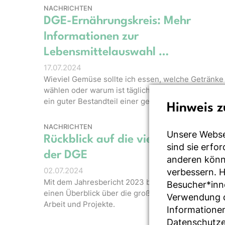
NACHRICHTEN
DGE-Ernährungskreis: Mehr
Informationen zur
Lebensmittelauswahl …
17.07.2024
Wieviel Gemüse sollte ich essen, welche Getränke
wählen oder warum ist täglicher Vollkorn-Genuss
ein guter Bestandteil einer ges…
Hinweis z
NACHRICHTEN
Unsere Webse
Rückblick auf die vielfältige Arbei
sind sie erfo
der DGE
anderen könne
02.07.2024
verbessern. 
Mit dem Jahresbericht 2023 bietet die DGE wieder
Besucher*inn
einen Überblick über die große Bandbreite ihrer
Verwendung de
Arbeit und Projekte.
Informationen
Datenschutze