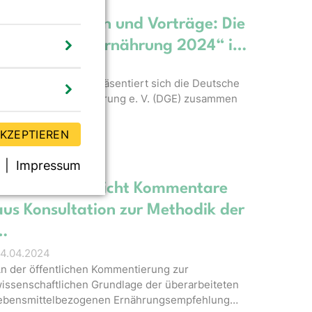
ACHRICHTEN
Aktuelle Medien und Vorträge: Die
DGE auf der „Ernährung 2024“ i…
8.05.2024
om 13. bis 14. Juni prä­sen­tiert sich die Deut­sche
e­sell­schaft für Er­nähr­ung e. V. (DGE) zu­sam­men
it ihr­em Pro­jekt …
AKZEPTIEREN
Impressum
ACHRICHTEN
DGE veröffentlicht Kommentare
aus Konsultation zur Methodik der
…
4.04.2024
n der öffentlichen Kommentierung zur
issenschaftlichen Grundlage der überarbeiteten
ebensmittelbezogenen Ernährungsempfehlung…