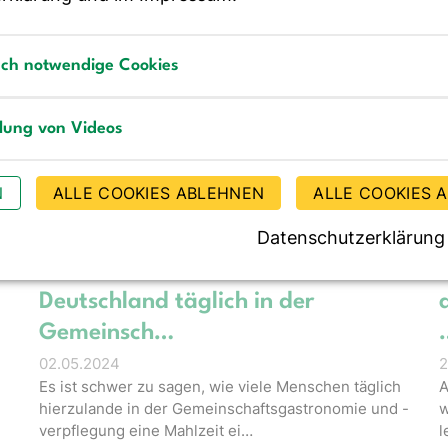
NACHRICHTEN
N
Neue DGE-Medien zu den
aktuellen lebensmittelbezogenen
sch notwendige Cookies
Ernährung…
2
notwendige Cookies
V
04.06.2024
llung von Videos
G
E)
Jetzt gibt es Infoblätter und Poster zu den neuen
g von Videos
m
Ernährungsempfehlungen „Gut essen und trinken“
N
ALLE COOKIES ABLEHNEN
ALLE COOKIES 
sowie zum DGE-Ernährungskreis. …
Datenschutzerklärung
DGE BLOG
N
–
Wie viele Menschen essen in
Deutschland täglich in der
Gemeinsch…
02.05.2024
2
Es ist schwer zu sagen, wie viele Menschen täglich
A
hierzulande in der Gemeinschaftsgastronomie und -
w
verpflegung eine Mahlzeit ei…
l