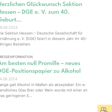
Herzlichen Glückwunsch Sektion
Hessen – DGE e. V. zum 40.
Geburt…
6.08.2024
ie Sektion Hessen – Deutsche Gesellschaft für
rnährung e. V. (DGE) feiert in diesem Jahr ihr 40-
ähriges Bestehen.
RESSEINFORMATION
Am besten null Promille – neues
DGE-Positionspapier zu Alkohol
4.08.2024
ang­e galt Alk­o­hol in Maßen als ak­zep­tabel. Ein a­
end­lich­es Glas Bier oder Wein wur­de mit ei­ner et­
as ge­ring­er­en S…