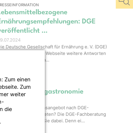
RESSEINFORMATION
Lebensmittelbezogene
Ernährungsempfehlungen: DGE
veröffentlicht …
9.07.2024
ie Deutsche Gesellschaft für Ernährung e. V. (DGE)
eröffentlicht auf ihrer Webseite weitere Antworten
uf häufig gestellte Fra…
GE BLOG
n: Zum einen
Qualität in der
Webseite. Zum
Gemeinschaftsgastronomie
mmer weiter
0.06.2024
n-
ie möchten ein Essensangebot nach DGE-
n die
ualitätsstandard anbieten? Die DGE-Fachberatung
erät und unterstützt Sie dabei. Denn ei…
r