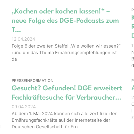
P
„Kochen oder kochen lassen!“ –
neue Folge des DGE-Podcasts zum
n
T…
12.04.2024
1
Folge 6 der zweiten Staffel „Wie wollen wir essen?“
N
rund um das Thema Ernährungsempfehlungen ist
B
da
d
PRESSEINFORMATION
P
Gesucht? Gefunden! DGE erweitert
Fachkräftesuche für Verbraucher…
2
O
09.04.2024
H
Ab dem 1. Mai 2024 können sich alle zertifizierten
z
Ernährungsfachkräfte auf der Internetseite der
f
Deutschen Gesellschaft für Ern…