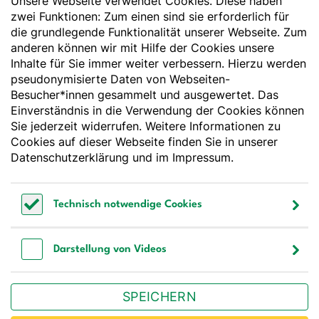
Unsere Webseite verwendet Cookies. Diese haben
Der Wissenschaft verpflichtet - Ihre Partnerin für
Essen und Trinken
zwei Funktionen: Zum einen sind sie erforderlich für
die grundlegende Funktionalität unserer Webseite. Zum
anderen können wir mit Hilfe der Cookies unsere
Deutsche Gesellschaft für Ernährung e. V.
Inhalte für Sie immer weiter verbessern. Hierzu werden
pseudonymisierte Daten von Webseiten-
Godesberger Allee 136
Besucher*innen gesammelt und ausgewertet. Das
53175 Bonn
Einverständnis in die Verwendung der Cookies können
Tel:
+49 228 3776-600
Sie jederzeit widerrufen. Weitere Informationen zu
Fax:
+49 228 3776-800
Cookies auf dieser Webseite finden Sie in unserer
E-Mail:
webmaster@dge.de
Datenschutzerklärung
und im
Impressum
.
[socialLinksTitle]
Technisch notwendige Cookies
Bluesky
LinkedIn
Youtube
Facebook
Instagram
Technisch notwendige Cookies
Bestellen Sie unseren Newsletter
Darstellung von Videos
Darstellung von Videos
SPEICHERN