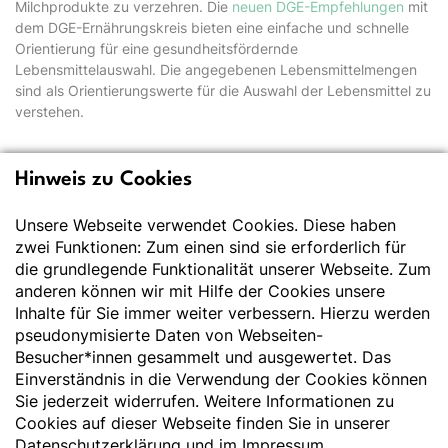
Milchprodukte zu verzehren. Die
neuen DGE-Empfehlungen
mit
dem DGE-Ernährungskreis bieten eine einfache und schnelle
Orientierung für eine gesundheitsfördernde
Lebensmittelauswahl. Die angegebenen Lebensmittelmengen
sind als Orientierungswerte für die Auswahl der Lebensmittel zu
verstehen.
Hinweis zu Cookies
Deutsche Gesellschaft
für Ernährung e.V.
Unsere Webseite verwendet Cookies. Diese haben
zwei Funktionen: Zum einen sind sie erforderlich für
Der Wissenschaft verpflichtet - Ihre Partnerin für
die grundlegende Funktionalität unserer Webseite. Zum
Essen und Trinken
anderen können wir mit Hilfe der Cookies unsere
Inhalte für Sie immer weiter verbessern. Hierzu werden
pseudonymisierte Daten von Webseiten-
Deutsche Gesellschaft für Ernährung e. V.
Besucher*innen gesammelt und ausgewertet. Das
Godesberger Allee 136
Einverständnis in die Verwendung der Cookies können
53175 Bonn
Sie jederzeit widerrufen. Weitere Informationen zu
Tel:
+49 228 3776-600
Cookies auf dieser Webseite finden Sie in unserer
Fax:
+49 228 3776-800
Datenschutzerklärung
und im
Impressum
.