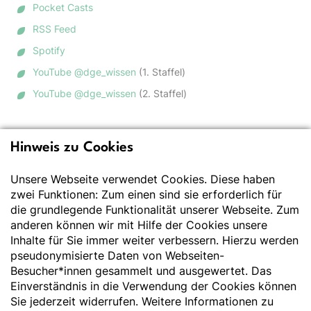
Pocket Casts
RSS Feed
Spotify
YouTube @dge_wissen
(1. Staffel)
YouTube @dge_wissen
(2. Staffel)
Hinweis zu Cookies
Deutsche Gesellschaft
für Ernährung e.V.
Unsere Webseite verwendet Cookies. Diese haben
zwei Funktionen: Zum einen sind sie erforderlich für
Der Wissenschaft verpflichtet - Ihre Partnerin für
die grundlegende Funktionalität unserer Webseite. Zum
Essen und Trinken
anderen können wir mit Hilfe der Cookies unsere
Inhalte für Sie immer weiter verbessern. Hierzu werden
pseudonymisierte Daten von Webseiten-
Deutsche Gesellschaft für Ernährung e. V.
Besucher*innen gesammelt und ausgewertet. Das
Godesberger Allee 136
Einverständnis in die Verwendung der Cookies können
53175 Bonn
Sie jederzeit widerrufen. Weitere Informationen zu
Tel:
+49 228 3776-600