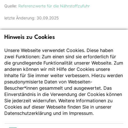
Quelle:
Referenzwerte für die Nährstoffzufuhr
letzte Änderung: 30.09.2025
Hinweis zu Cookies
Deutsche Gesellschaft
für Ernährung e.V.
Unsere Webseite verwendet Cookies. Diese haben
zwei Funktionen: Zum einen sind sie erforderlich für
Der Wissenschaft verpflichtet - Ihre Partnerin für
die grundlegende Funktionalität unserer Webseite. Zum
Essen und Trinken
anderen können wir mit Hilfe der Cookies unsere
Inhalte für Sie immer weiter verbessern. Hierzu werden
pseudonymisierte Daten von Webseiten-
Deutsche Gesellschaft für Ernährung e. V.
Besucher*innen gesammelt und ausgewertet. Das
Godesberger Allee 136
Einverständnis in die Verwendung der Cookies können
53175 Bonn
Sie jederzeit widerrufen. Weitere Informationen zu
Tel:
+49 228 3776-600
Cookies auf dieser Webseite finden Sie in unserer
Fax:
+49 228 3776-800
Datenschutzerklärung
und im
Impressum
.
E-Mail:
webmaster@dge.de