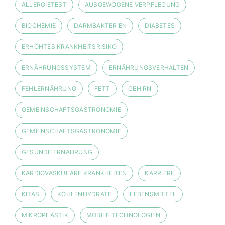
ALLERGIETEST
AUSGEWOGENE VERPFLEGUNG
BIOCHEMIE
DARMBAKTERIEN
DIABETES
ERHÖHTES KRANKHEITSRISIKO
ERNÄHRUNGSSYSTEM
ERNÄHRUNGSVERHALTEN
FEHLERNÄHRUNG
FETT
GEHIRN
GEMEINSCHAFTSGASTRONOMIE
GEMEINSCHAFTSGASTRONOMIE
GESUNDE ERNÄHRUNG
KARDIOVASKULÄRE KRANKHEITEN
KARRIERE
KITAS
KOHLENHYDRATE
LEBENSMITTEL
MIKROPLASTIK
MOBILE TECHNOLOGIEN