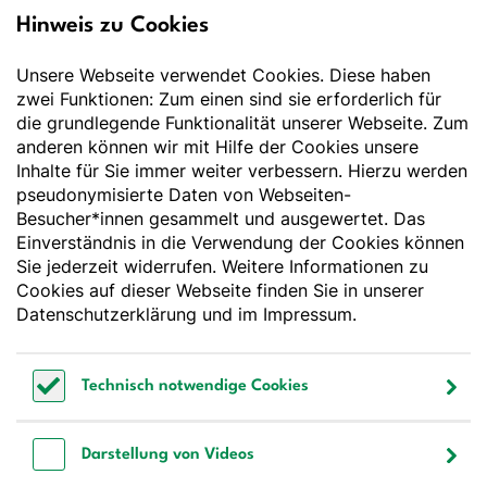
Hinweis zu Cookies
Deutsche Gesellschaft
für Ernährung e.V.
Unsere Webseite verwendet Cookies. Diese haben
Der Wissenschaft verpflichtet - Ihre Partnerin für
Essen und Trinken
zwei Funktionen: Zum einen sind sie erforderlich für
die grundlegende Funktionalität unserer Webseite. Zum
anderen können wir mit Hilfe der Cookies unsere
Deutsche Gesellschaft für Ernährung e. V.
Inhalte für Sie immer weiter verbessern. Hierzu werden
pseudonymisierte Daten von Webseiten-
Godesberger Allee 136
Besucher*innen gesammelt und ausgewertet. Das
53175 Bonn
Einverständnis in die Verwendung der Cookies können
Tel:
+49 228 3776-600
Sie jederzeit widerrufen. Weitere Informationen zu
Fax:
+49 228 3776-800
Cookies auf dieser Webseite finden Sie in unserer
E-Mail:
webmaster@dge.de
Datenschutzerklärung
und im
Impressum
.
[socialLinksTitle]
Technisch notwendige Cookies
Bluesky
LinkedIn
Youtube
Facebook
Instagram
Technisch notwendige Cookies
Bestellen Sie unseren Newsletter
Darstellung von Videos