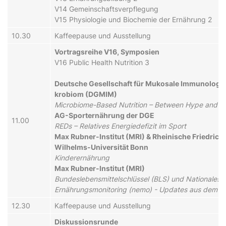
V14 Ge­mein­schafts­ver­pfle­gung
V15 Phy­si­o­lo­gie und Bi­o­che­mie der Er­nähr­ung 2
10.30
Kaf­fee­pau­se und Aus­stel­lung
Vor­trags­rei­he V16, Sym­po­si­en
V16 Public Health Nutrition 3
Deu­tsche Ge­sell­schaft für Mu­ko­sa­le Im­mu­no­lo­g
kro­bi­om (DGMIM)
Microbiome-Based Nutrition – Between Hype and E
AG-Sport­er­nähr­ung der DGE
11.00
REDs – Re­la­ti­ves En­er­gie­de­fi­zit im Sport
Max Rubner-Institut (MRI) & Rheinische Friedrich
Wilhelms-Universität Bonn
Kin­der­er­nähr­ung
Max Rubner-Institut (MRI)
Bundeslebensmittelschlüssel (BLS) und Nationales
Ernährungsmonitoring (nemo) - Up­dates aus dem M
12.30
Kaf­fee­pau­se und Aus­stel­lung
Dis­kus­sions­run­de