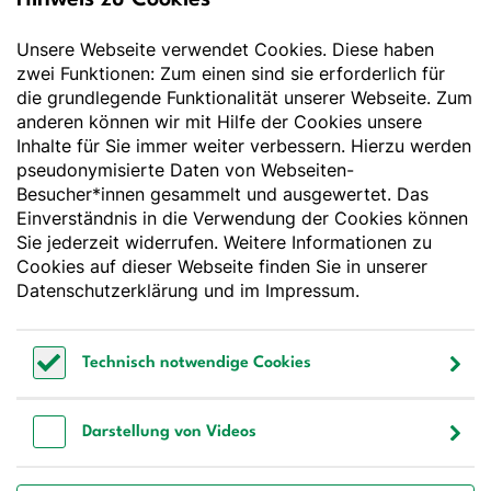
Hinweis zu Cookies
für Ernährung e.V.
Unsere Webseite verwendet Cookies. Diese haben
Der Wissenschaft verpflichtet - Ihre Partnerin für
Essen und Trinken
zwei Funktionen: Zum einen sind sie erforderlich für
die grundlegende Funktionalität unserer Webseite. Zum
anderen können wir mit Hilfe der Cookies unsere
Deutsche Gesellschaft für Ernährung e. V.
Inhalte für Sie immer weiter verbessern. Hierzu werden
pseudonymisierte Daten von Webseiten-
Godesberger Allee 136
Besucher*innen gesammelt und ausgewertet. Das
53175 Bonn
Einverständnis in die Verwendung der Cookies können
Tel:
+49 228 3776-600
Sie jederzeit widerrufen. Weitere Informationen zu
Fax:
+49 228 3776-800
Cookies auf dieser Webseite finden Sie in unserer
E-Mail:
webmaster@dge.de
Datenschutzerklärung
und im
Impressum
.
[socialLinksTitle]
Technisch notwendige Cookies
Bluesky
LinkedIn
Youtube
Facebook
Instagram
Technisch notwendige Cookies
Bestellen Sie unseren Newsletter
Darstellung von Videos
Darstellung von Videos