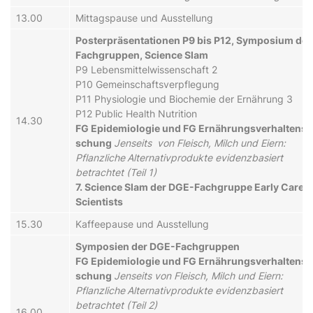
13.00
Mittagspause und Aus­stel­lung
Po­ster­prä­sen­ta­tio­nen P9 bis P12, Symposium de
Fach­grup­pen, Science Slam
P9 Le­bens­mit­tel­wis­sen­schaft 2
P10 Ge­mein­schafts­ver­pfle­gung
P11 Phy­si­o­lo­gie und Bi­o­che­mie der Er­nähr­ung 3
P12 Public Health Nutrition
14.30
FG E­pi­de­mi­o­lo­gie und FG Er­nähr­ungs­ver­hal­tens­
schung
Jenseits von Fleisch, Milch und Eiern:
Pflanzliche
Alternativprodukte evidenzbasiert
betrachtet (Teil 1)
7. Science Slam der DGE-Fach­grup­pe Early Caree
Scientists
15.30
Kaf­fee­pau­se und Aus­stel­lung
Sym­po­si­en der DGE-Fach­grup­pen
FG E­pi­de­mi­o­lo­gie und FG Er­nähr­ungs­ver­hal­tens­
schung
Jenseits von Fleisch, Milch und Eiern:
Pflanzliche
Alternativprodukte evidenzbasiert
betrachtet (Teil 2)
16.00