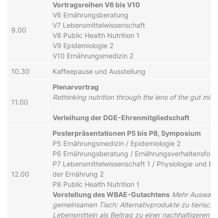
Vor­trags­rei­hen V6 bis V10
V6 Er­nähr­ungs­be­ra­tung
V7 Le­bens­mit­tel­wis­sen­schaft
9.00
V8 Public Health Nutrition 1
V9 E­pi­de­mi­o­lo­gie 2
V10 Er­nähr­ungs­me­di­zin 2
10.30
Kaf­fee­pau­se und Aus­stel­lung
Ple­nar­vor­trag
Rethinking nutrition through the lens of the gut mic
11.00
Ver­leih­ung der DGE-Ehr­en­mit­glied­schaft
Po­ster­prä­sen­ta­tio­nen P5 bis P8, Symposium
P5 Er­nähr­ungs­me­di­zin / E­pi­de­mi­o­lo­gie 2
P6 Er­nähr­ungs­be­ra­tung / Er­nähr­ungs­ver­hal­tens­for
P7 Le­bens­mit­tel­wis­sen­schaft 1 / Phy­si­o­lo­gie und Bi­
12.00
der Er­nähr­ung 2
P8 Public Health Nutrition 1
Vorstellung des WBAE-Gutachtens
Mehr Auswahl
gemeinsamen Tisch: Alternativprodukte zu tierisch
Lebensmitteln als Beitrag zu einer nachhaltigeren E