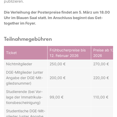
publizieren.
Die Verleihung der Posterpreise findet am 5. März um 18.00
Uhr im Blauen Saal statt. Im Anschluss beginnt das Get-
together im Foyer.
Teilnahmegebühren
Früh­buch­erpreise bis
Prei­se ab 13.
Ticket
12. Fe­bru­ar 2026
2026
Nicht­mit­glie­der
250,00 €
270,00 €
DGE-Mit­glied­er (un­ter
An­ga­be der DGE-Mit­
200,00 €
220,00 €
glieds­num­mer)
Stu­dier­en­de (bei Vor­
la­ge der Im­ma­tri­ku­la­
99,00 €
110,00 €
tions­be­schei­ni­gung)
Stu­den­tisch­e DGE-Mit­
glie­der (un­ter An­ga­be