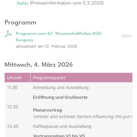
(Presseinformation vom 5.3.2026)
Stehle
Programm
Programm zum 63. Wissenschaftlichen DGE-
(
PDF
)
Kongress
aktualisiert am 12. Februar 2026
Mittwoch, 4. März 2026
Uhr­zeit
Pro­gramm­punkt
11.30
An­mel­dung und Aus­stel­lung
Er­öff­nung und Gruß­wor­te
12.30
Ple­nar­vor­trag
Intrinsic and extrinsic factors influencing the gut m
13.45
Kaf­fee­pau­se und Aus­stel­lung
Vor­trags­rei­hen V1 bis V5