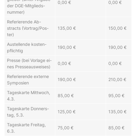
0,00 €
0,00 €
der DGE-Mit­glieds­
num­mer)
Re­fer­ier­en­de Ab­
stracts (Vor­trag/Pos­
135,00 €
150,00 €
ter)
Aus­tel­len­de ko­sten­
190,00 €
190,00 €
pflich­tig
Pres­se (bei Vor­la­ge ei­
0,00 €
0,00 €
nes Pres­se­aus­weis­es)
Re­fer­ier­en­de ex­ter­ne
190,00 €
210,00 €
Sym­po­si­en
Ta­ges­kar­te Mitt­woch,
85,00 €
95,00 €
4.3.
Ta­ges­kar­te Don­ners­
125,00 €
135,00 €
tag, 5.3.
Ta­ges­kar­te Frei­tag,
75,00 €
85,00 €
6.3.