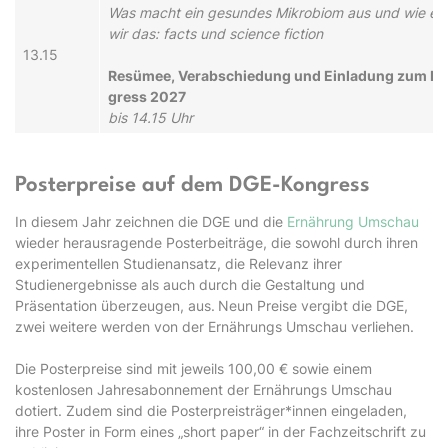
Was macht ein ge­sun­des Mi­kro­bi­om aus und wie er­r
wir das: facts und science fiction
13.15
Re­sü­mee, Ver­ab­schie­dung und Ein­la­dung zum 
gress 2027
bis 14.15 Uhr
Posterpreise auf dem DGE-Kongress
In diesem Jahr zeichnen die DGE und die
Ernährung Umschau
wieder herausragende Posterbeiträge, die sowohl durch ihren
experimentellen Studienansatz, die Relevanz ihrer
Studienergebnisse als auch durch die Gestaltung und
Präsentation überzeugen, aus.
Neun Preise vergibt die DGE,
zwei weitere werden von der Ernährungs Umschau verliehen.
Die Posterpreise sind mit jeweils 100,00 € sowie einem
kostenlosen Jahresabonnement der Ernährungs Umschau
dotiert. Zudem sind die Posterpreisträger*innen eingeladen,
ihre Poster in Form eines „short paper“ in der Fachzeitschrift zu