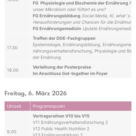
FG Phy­si­o­lo­gie und Bi­o­che­mie der Er­nähr­ung
Füt
unser Mikrobiom oder füttert es uns?
FG Er­nähr­ungs­bil­dung
Social Media, KI, what´s ne
Herausforderungen und Chancen für die Er­nähr­ungs­
FG Er­nähr­ungs­me­di­zin
Update Ernährungsmedizi
Treffen der DGE-Fach­grup­pen
E­pi­de­mi­o­lo­gie, Er­nähr­ungs­bil­dung, Er­nähr­ungs­me­di­
17.30
nähr­ungs­ver­hal­tens­for­schung, Phy­si­o­lo­gie und Bi­o­
der Er­nähr­ung
Ver­leih­ung der Po­ster­prei­se
18.00
Im An­schluss Get-together im Fo­yer
Freitag, 6. März 2026
Uhr­zeit
Pro­gramm­punkt
Vor­trags­rei­hen V10 bis V15
V11 Er­nähr­ungs­ver­hal­tens­for­schung 2
V12 Public Health Nutrition 2
9.00
V13 Er­nähr­ungs­bil­dung 2