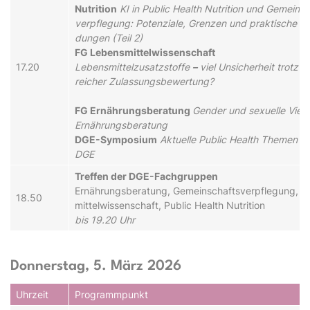
Nutrition
KI in Public Health Nutrition und Ge­mein­s
ver­pfle­gung: Po­ten­zia­le, Gren­zen und prak­tisch­e A
dung­en (Teil 2)
FG Le­bens­mit­tel­wis­sen­schaft
17.20
Le­bens­mit­tel­zu­satz­stof­fe
–
viel Un­sich­er­heit trotz 
reich­er Zu­las­sungs­be­wer­tung?
FG Er­nähr­ungs­be­ra­tung
Gender und sexuelle Vielfa
Er­nähr­ungs­be­ra­tung
DGE-Sym­po­si­um
Ak­tu­el­le Public Health Themen a
DGE
Tref­fen der DGE-Fach­grup­pen
Er­nähr­ungs­be­ra­tung, Ge­mein­schafts­ver­pfle­gung, L
18.50
mit­tel­wis­sen­schaft, Public Health Nutrition
bis 19.20 Uhr
Donnerstag, 5. März 2026
Uhr­zeit
Pro­gramm­punkt