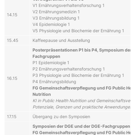
V1 Er­nähr­ungs­ver­hal­tens­for­schung 1
V2 Er­nähr­ungs­me­di­zin 1
14.15
V3 Er­nähr­ungs­bil­dung 1
V4 E­pi­de­mi­o­lo­gie 1
V5 Phy­si­o­lo­gie und Bi­o­che­mie der Er­nähr­ung 1
15.45
Kaf­fee­pau­se und Aus­stel­lung
Po­ster­prä­sen­ta­tio­nen P1 bis P4, Symposium der
Fachgruppen
P1 E­pi­de­mi­o­lo­gie 1
P2 Er­nähr­ungs­ver­hal­tens­for­schung 1
P3 Phy­si­o­lo­gie und Bi­o­che­mie der Er­nähr­ung 1
16.15
P4 Er­nähr­ungs­bil­dung
FG Ge­mein­schafts­ver­pfle­gung und FG Public Hea
Nutrition
KI in Public Health Nutrition und Ge­mein­schafts­ver­p
Po­ten­zia­le, Gren­zen und prak­tisch­e An­wend­ungen (
17.15
Übergang zu den Symposien
Sym­po­si­en der DGE und der DGE-Fach­grup­pen
FG Ge­mein­schafts­ver­pfle­gung und FG Public Hea